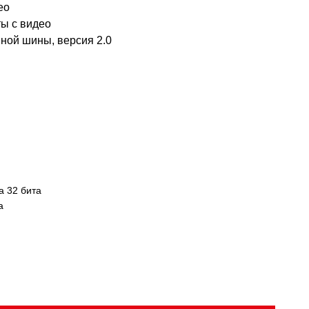
ео
ы с видео
ной шины, версия 2.0
ta 32 бита
а