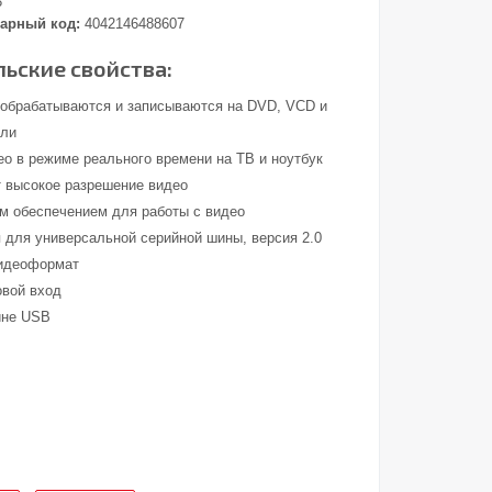
3
арный код:
4042146488607
ьские свойства:
 обрабатываются и записываются на DVD, VCD и
ели
ео в режиме реального времени на ТВ и ноутбук
 высокое разрешение видео
м обеспечением для работы с видео
 для универсальной серийной шины, версия 2.0
видеоформат
овой вход
ине USB