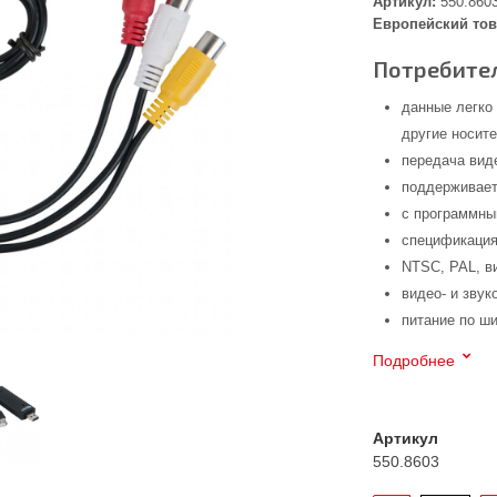
Артикул:
550.860
Европейский тов
Потребител
данные легко
другие носит
передача вид
поддерживает
с программны
спецификация
NTSC, PAL, 
видео- и звук
питание по ш
Подробнее
Артикул
550.8603