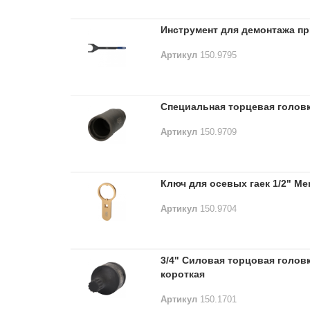
Инструмент для демонтажа п
Артикул
150.9795
Специальная торцевая головка
Артикул
150.9709
Ключ для осевых гаек 1/2" Mer
Артикул
150.9704
3/4" Силовая торцовая головк
короткая
Артикул
150.1701