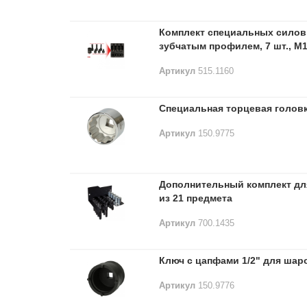
Комплект специальных силовы
зубчатым профилем, 7 шт., M
Артикул
515.1160
Специальная торцевая головка
Артикул
150.9775
Дополнительный комплект для
из 21 предмета
Артикул
700.1435
Ключ с цапфами 1/2" для шаро
Артикул
150.9776