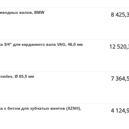
риводных валов, BMW
8 425,
 3/4" для карданного вала VAG, 46,0 мм
12 520,
cedes, Ø 65,5 мм
7 364,
а с битом для зубчатых винтов (XZN®),
4 124,