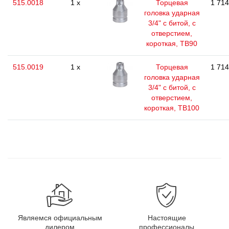
515.0018
1 x
Торцевая
1 714
головка ударная
3/4" с битой, с
отверстием,
короткая, TB90
515.0019
1 x
Торцевая
1 714
головка ударная
3/4" с битой, с
отверстием,
короткая, TB100
Являемся официальным
Настоящие
дилером
профессионалы