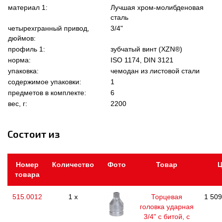
материал 1:
Лучшая хром-молибденовая
сталь
четырехгранный привод,
3/4"
дюймов:
профиль 1:
зубчатый винт (XZN®)
норма:
ISO 1174, DIN 3121
упаковка:
чемодан из листовой стали
содержимое упаковки:
1
предметов в комплекте:
6
вес, г:
2200
Состоит из
Номер
Количество
Фото
Товар
Ц
товара
515.0012
1 x
Торцевая
1 509
головка ударная
3/4" с битой, с