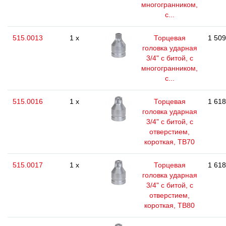
многогранником,
с...
515.0013
1 x
Торцевая
1 509
головка ударная
3/4" с битой, с
многогранником,
с...
515.0016
1 x
Торцевая
1 618
головка ударная
3/4" с битой, с
отверстием,
короткая, TB70
515.0017
1 x
Торцевая
1 618
головка ударная
3/4" с битой, с
отверстием,
короткая, TB80