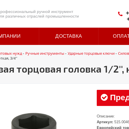
рофессиональный ручной инструмент
+
ля различных отраслей промышленности
МПАНИИ
ДОСТАВКА
ОПЛА
ытовых нужд
Ручные инструменты
Ударные торцовые ключи
Силов
-
-
-
кая, 3/4''
я торцовая головка 1/2'', к
Пред
Описание:
Артикул:
515.004
Европейский тов