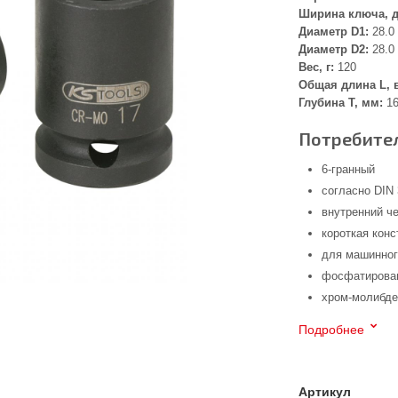
Ширина ключа, 
Диаметр D1:
28.0
Диаметр D2:
28.0
Вес, г:
120
Общая длина L, 
Глубина Т, мм:
16
Потребител
6-гранный
согласно DIN 
внутренний че
короткая конс
для машинног
фосфатирован
хром-молибде
Подробнее
Артикул