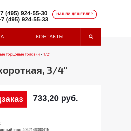
7 (495) 924-55-30
НАШЛИ ДЕШЕВЛЕ?
+7 (495) 924-55-33
ТА
КОНТАКТЫ
ые торцовые головки
1/2"
-
ороткая, 3/4''
733,20 руб.
заказ
6
арный код:
4042146360415