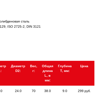
олибденовая сталь
129, ISO 2725-2, DIN 3121
етр
Диаметр
Вес,
Общая
Глубина
Цена
:
D2:
г:
длина
Т, мм:
L, в
мм:
.0
24.0
70
38.0
9.0
299 руб.