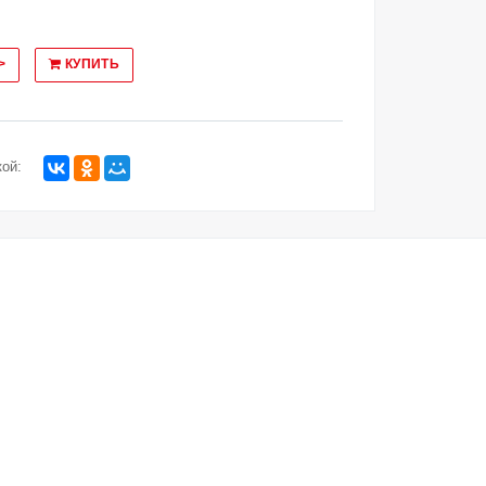
>
КУПИТЬ
ой: