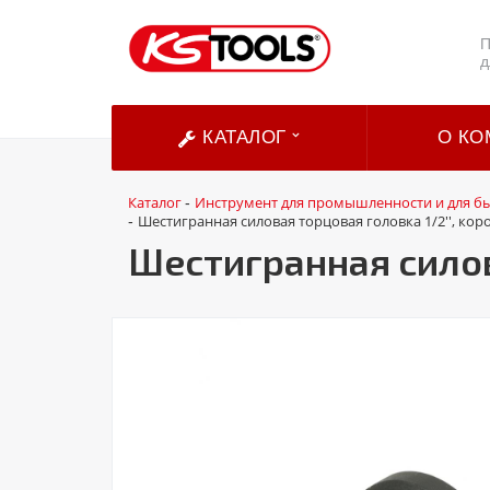
П
д
КАТАЛОГ
О КО
Каталог
Инструмент для промышленности и для б
-
Шестигранная силовая торцовая головка 1/2'', корот
-
Шестигранная силова