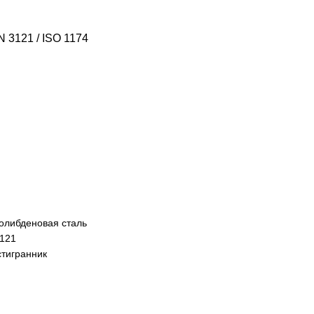
 3121 / ISO 1174
олибденовая сталь
3121
стигранник