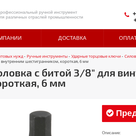
рофессиональный ручной инструмент
+
ля различных отраслей промышленности
МПАНИИ
ДОСТАВКА
ОПЛА
ытовых нужд
Ручные инструменты
Ударные торцовые ключи
Силов
-
-
-
 с внутренним шестигранником, короткая, 6 мм
оловка с битой 3/8" для ви
роткая, 6 мм
Пред
Описание: