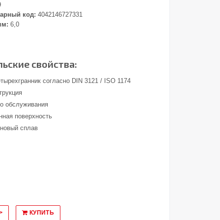
9
арный код:
4042146727331
мм:
6,0
ьские свойства:
тырехгранник согласно DIN 3121 / ISO 1174
трукция
о обслуживания
ная поверхность
новый сплав
>
КУПИТЬ