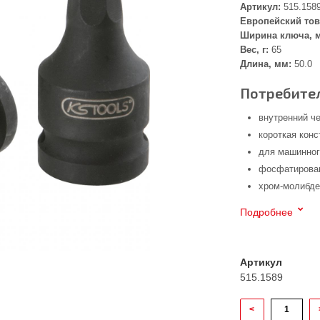
Артикул:
515.158
Европейский тов
Ширина ключа, 
Вес, г:
65
Длина, мм:
50.0
Потребител
внутренний че
короткая конс
для машинног
фосфатирован
хром-молибде
Подробнее
Артикул
515.1589
<