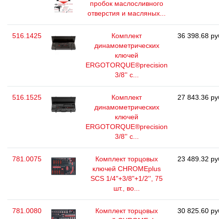
пробок маслосливного
отверстия и масляных...
516.1425
Комплект
36 398.68 ру
динамометрических
ключей
ERGOTORQUE®precision
3/8'' с...
516.1525
Комплект
27 843.36 ру
динамометрических
ключей
ERGOTORQUE®precision
3/8'' с...
781.0075
Комплект торцовых
23 489.32 ру
ключей CHROMEplus
SCS 1/4"+3/8"+1/2'', 75
шт., во...
781.0080
Комплект торцовых
30 825.60 ру