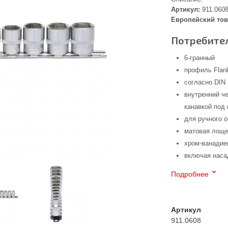
Артикул:
911.060
Европейский тов
Потребител
6-гранный
профиль Flank
согласно DIN 
внутренний че
канавкой под
для ручного 
матовая лоще
хром-ванадие
включая нас
Подробнее
Артикул
911.0608