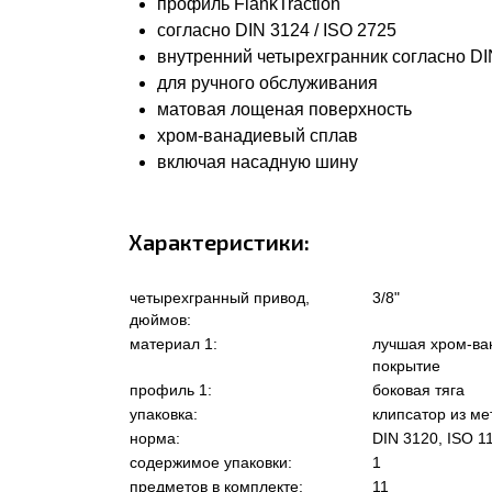
профиль FlankTraction
согласно DIN 3124 / ISO 2725
внутренний четырехгранник согласно DIN
для ручного обслуживания
матовая лощеная поверхность
хром-ванадиевый сплав
включая насадную шину
Характеристики:
четырехгранный привод,
3/8"
дюймов:
материал 1:
лучшая хром-ва
покрытие
профиль 1:
боковая тяга
упаковка:
клипсатор из ме
норма:
DIN 3120, ISO 1
содержимое упаковки:
1
предметов в комплекте:
11