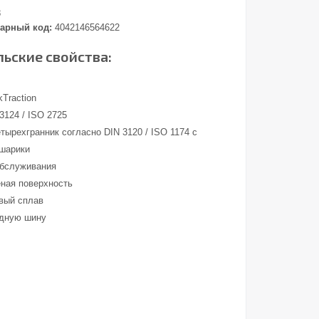
8
арный код:
4042146564622
ьские свойства:
Traction
3124 / ISO 2725
тырехгранник согласно DIN 3120 / ISO 1174 с
 шарики
обслуживания
ная поверхность
вый сплав
адную шину