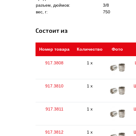
разъем, дюймов:
3/8
вес, г:
750
Состоит из
Номер товара
Количество
Фото
917.3808
1 x
917.3810
1 x
Ш
917.3811
1 x
Ш
917.3812
1 x
Ш