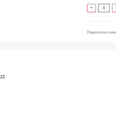
<
Поделиться ссылк
622