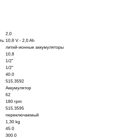
2,0
ть:
10,8 V - 2,0 Ah
литий-ионные аккумуляторы
10,8
1/2"
1/2"
40.0
515.3592
Аккумулятор
62
180 rpm
515.3595
переключаемый
1,30 kg
45.0
300.0