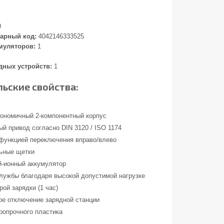
0
арный код:
4042146333525
муляторов:
1
дных устройств:
1
ьские свойства:
гономичный 2-компонентный корпус
й привод согласно DIN 3120 / ISO 1174
 функцией переключения вправо/влево
ьные щетки
-ионный аккумулятор
службы благодаря высокой допустимой нагрузке
ой зарядки (1 час)
ое отключение зарядной станции
аропрочного пластика