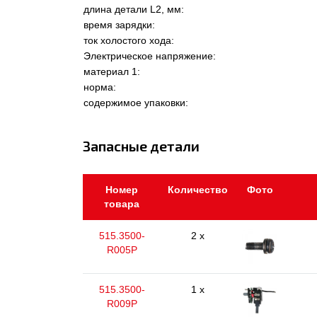
длина детали L2, мм:
время зарядки:
ток холостого хода:
Электрическое напряжение:
материал 1:
норма:
содержимое упаковки:
Запасные детали
Номер
Количество
Фото
товара
515.3500-
2 x
R005P
515.3500-
1 x
R009P