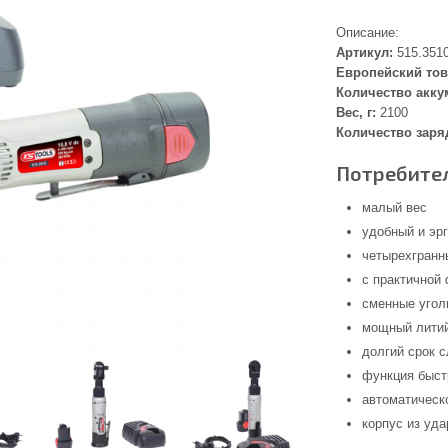
Описание:
Артикул:
515.351
Европейский тов
Количество акку
Вес, г:
2100
Количество заря
Потребител
малый вес
удобный и эр
четырехгранны
с практичной
сменные угол
мощный литий
долгий срок 
функция быстр
автоматическ
корпус из уд