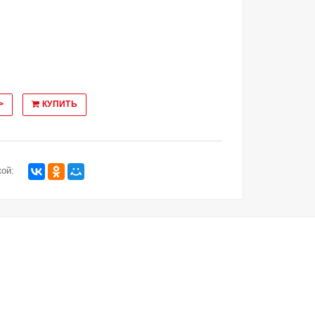
>
КУПИТЬ
ой: