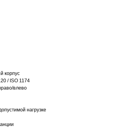
й корпус
20 / ISO 1174
право/влево
допустимой нагрузке
танции