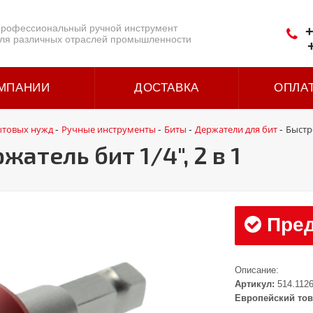
рофессиональный ручной инструмент
+
ля различных отраслей промышленности
МПАНИИ
ДОСТАВКА
ОПЛА
ытовых нужд
Ручные инструменты
Биты
Держатели для бит
Быстр
-
-
-
-
тель бит 1/4", 2 в 1
Пред
Описание:
Артикул:
514.112
Европейский тов