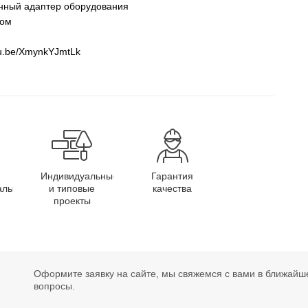
нный адаптер оборудования
ром
utu.be/XmynkYJmtLk
Индивидуальные
Гарантия
алы
и типовые
качества
проекты
Оформите заявку на сайте, мы свяжемся с вами в ближайш
вопросы.