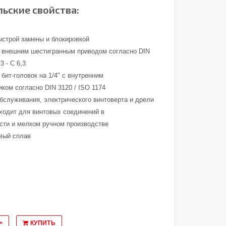
ьские свойства:
ыстрой замены и блокировкой
 с внешним шестигранным приводом согласно DIN
3 - C 6,3
бит-головок на 1/4" с внутренним
ком согласно DIN 3120 / ISO 1174
обслуживания, электрического винтоверта и дрели
ходит для винтовых соединений в
ти и мелком ручном производстве
вый сплав
>
КУПИТЬ