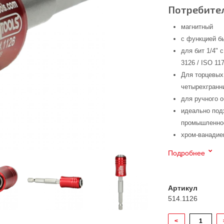
Потребител
магнитный
с функцией б
для бит 1/4"
3126 / ISO 117
Для торцевых 
четырехгранни
для ручного 
идеально под
промышленнос
хром-ванадие
Подробнее
Артикул
514.1126
<