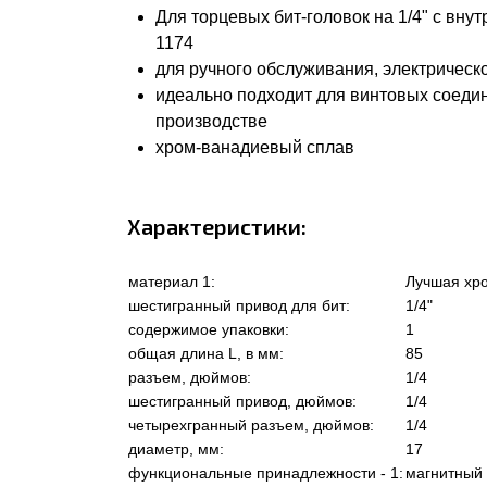
Для торцевых бит-головок на 1/4" с вну
1174
для ручного обслуживания, электрическ
идеально подходит для винтовых соеди
производстве
хром-ванадиевый сплав
Характеристики:
материал 1:
Лучшая хро
шестигранный привод для бит:
1/4"
содержимое упаковки:
1
общая длина L, в мм:
85
разъем, дюймов:
1/4
шестигранный привод, дюймов:
1/4
четырехгранный разъем, дюймов:
1/4
диаметр, мм:
17
функциональные принадлежности - 1:
магнитный