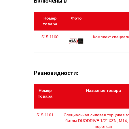
Включены в
Номер
Фото
товара
515.1160
Комплект специаль
Разновидности:
Номер
Название товара
товара
515.1161
Специальная силовая торцовая го
битом DUODRIVE 1/2" XZN, М14,
короткая