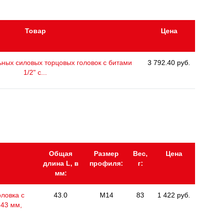
Товар
Цена
ных силовых торцовых головок с битами
3 792.40 руб.
1/2" с...
Общая
Размер
Вес,
Цена
длина L, в
профиля:
г:
мм:
ловка с
43.0
M14
83
1 422 руб.
 43 мм,