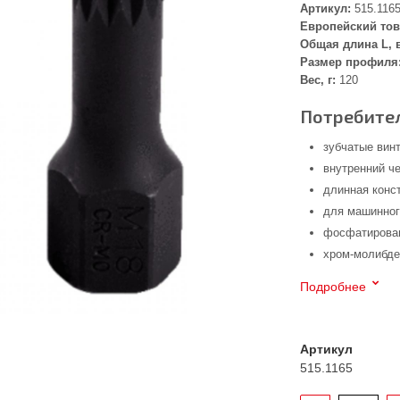
Артикул:
515.116
Европейский тов
Общая длина L, 
Размер профиля
Вес, г:
120
Потребител
зубчатые вин
внутренний че
длинная конс
для машинног
фосфатирован
хром-молибде
Подробнее
Артикул
515.1165