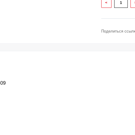
<
Поделиться ссылк
609