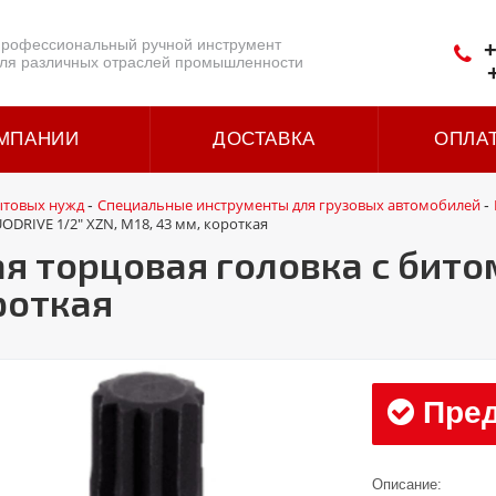
рофессиональный ручной инструмент
+
ля различных отраслей промышленности
МПАНИИ
ДОСТАВКА
ОПЛА
ытовых нужд
Специальные инструменты для грузовых автомобилей
-
-
ODRIVE 1/2" XZN, М18, 43 мм, короткая
я торцовая головка с бито
роткая
Пред
Описание: