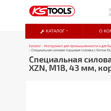
П
д
КАТАЛОГ
О КО
Каталог
Инструмент для промышленности и для б
-
Специальная силовая торцовая головка с битом DU
-
Специальная силова
XZN, М18, 43 мм, ко