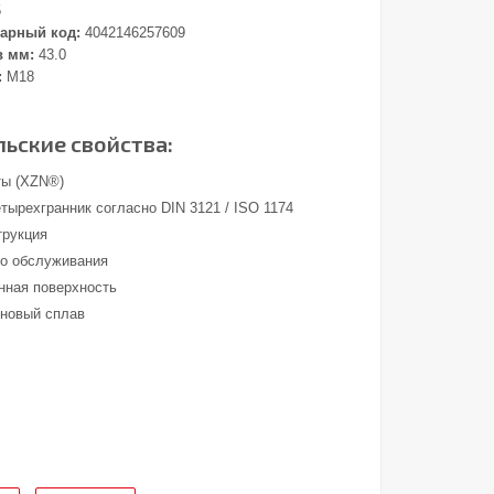
5
арный код:
4042146257609
в мм:
43.0
:
M18
ьские свойства:
ты (XZN®)
тырехгранник согласно DIN 3121 / ISO 1174
трукция
о обслуживания
ная поверхность
новый сплав