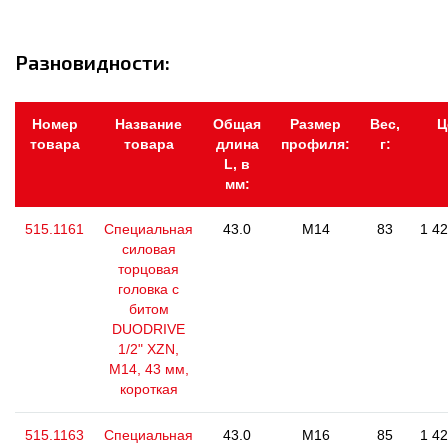
Разновидности:
Номер
Название
Общая
Размер
Вес,
Ц
товара
товара
длина
профиля:
г:
L, в
мм:
515.1161
Специальная
43.0
M14
83
1 42
силовая
торцовая
головка с
битом
DUODRIVE
1/2" XZN,
М14, 43 мм,
короткая
515.1163
Специальная
43.0
M16
85
1 42