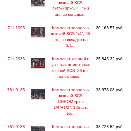
ключей SCS
1/4"+3/8"+1/2'', 160
шт., во вкладке...
711.1095
Комплект торцовых
20 163.57 руб.
ключей SCS 1/4", 95
шт., во вкладке на
1/1...
711.2036
Комплект клещей и
25 845.32 руб.
угловых штифтовых
ключей SCS, 36 шт.,
во вкладке...
781.0135
Комплект торцовых
33 978.08 руб.
ключей SCS
CHROMEplus
1/4''+1/2", 135 шт.,
во...
781.0136
Комплект торцовых
33 726.52 руб.