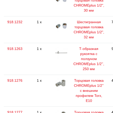
торцовая головка
CHROMEplus 1/2",
30 мм
918.1232
1 x
Шестигранная
торцовая головка
CHROMEplus 1/2",
32 мм
918.1263
1 x
Т-образная
рукоятка с
ползуном
CHROMEplus 1/2'',
250 мм
918.1276
1 x
Торцовая головка
CHROMEplus 1/2''
с внешним
профилем Torx,
E10
918.1277
1 x
Торцовая головка