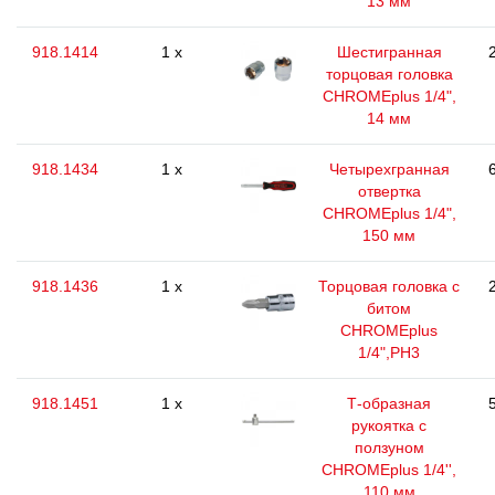
13 мм
918.1414
1 x
Шестигранная
торцовая головка
CHROMEplus 1/4",
14 мм
918.1434
1 x
Четырехгранная
отвертка
CHROMEplus 1/4",
150 мм
918.1436
1 x
Торцовая головка с
битом
CHROMEplus
1/4",РН3
918.1451
1 x
Т-образная
рукоятка с
ползуном
CHROMEplus 1/4'',
110 мм