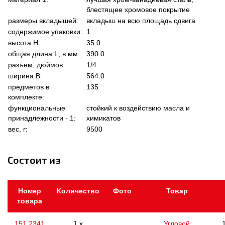
блестящее хромовое покрытие
размеры вкладышей:
вкладыш на всю площадь сдвига
содержимое упаковки:
1
высота Н:
35.0
общая длина L, в мм:
390.0
разъем, дюймов:
1/4
ширина В:
564.0
предметов в
135
комплекте:
функциональные
стойкий к воздействию масла и
принадлежности - 1:
химикатов
вес, г:
9500
Состоит из
Номер
Количество
Фото
Товар
товара
151.2341
1 x
Угловой