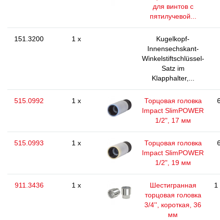
для винтов с
пятилучевой...
151.3200
1 x
Kugelkopf-
Innensechskant-
Winkelstiftschlüssel-
Satz im
Klapphalter,...
515.0992
1 x
Торцовая головка
Impact SlimPOWER
1/2", 17 мм
515.0993
1 x
Торцовая головка
Impact SlimPOWER
1/2", 19 мм
911.3436
1 x
Шестигранная
1
торцовая головка
3/4'', короткая, 36
мм