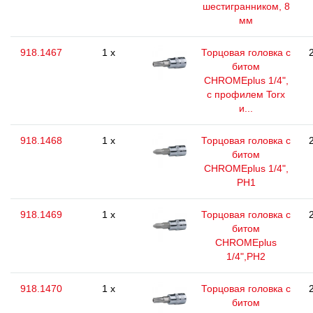
шестигранником, 8
мм
918.1467
1 x
Торцовая головка с
битом
CHROMEplus 1/4",
с профилем Torx
и...
918.1468
1 x
Торцовая головка с
битом
CHROMEplus 1/4",
РН1
918.1469
1 x
Торцовая головка с
битом
CHROMEplus
1/4",РН2
918.1470
1 x
Торцовая головка с
битом