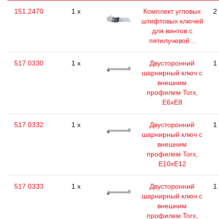
151.2470
1 x
Комплект угловых
2
штифтовых ключей
для винтов с
пятилучевой...
517.0330
1 x
Двусторонний
1
шарнирный ключ с
внешним
профилем Torx,
E6xE8
517.0332
1 x
Двусторонний
1
шарнирный ключ с
внешним
профилем Torx,
Е10хЕ12
517.0333
1 x
Двусторонний
1
шарнирный ключ с
внешним
профилем Torx,