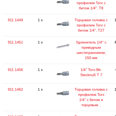
профилем Torx с
битом 1/4", T8
911.1449
1 x
Торцовая головка с
профилем Torx с
битом 1/4", T27
911.1451
1 x
Удлинитель 1/4'' с
приводным
шестигранником,
150 мм
911.1456
1 x
1/4" Torx-Bit-
Stecknuß T 7
911.1462
1 x
Торцовая головка с
профилем Torx
1/4" с битом и
торцовым...