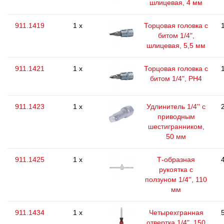
шлицевая, 4 мм
911.1419
1 x
Торцовая головка с
битом 1/4",
шлицевая, 5,5 мм
911.1421
1 x
Торцовая головка с
битом 1/4", РН4
911.1423
1 x
Удлинитель 1/4'' с
приводным
шестигранником,
50 мм
911.1425
1 x
Т-образная
рукоятка с
ползуном 1/4'', 110
мм
911.1434
1 x
Четырехгранная
отвертка 1/4", 150