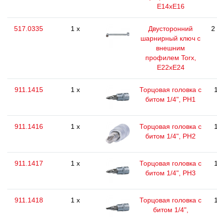
E14xE16
517.0335
1 x
Двусторонний
2
шарнирный ключ с
внешним
профилем Torx,
Е22хЕ24
911.1415
1 x
Торцовая головка с
битом 1/4", PH1
911.1416
1 x
Торцовая головка с
битом 1/4", РН2
911.1417
1 x
Торцовая головка с
битом 1/4", РН3
911.1418
1 x
Торцовая головка с
битом 1/4",