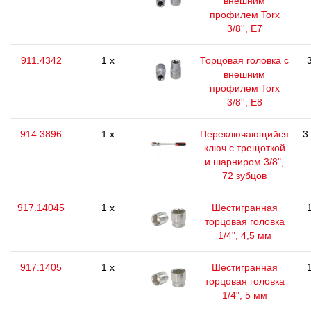
внешним
профилем Torx
3/8'', E7
911.4342
1 x
Торцовая головка с
внешним
профилем Torx
3/8'', E8
914.3896
1 x
Переключающийся
3
ключ с трещоткой
и шарниром 3/8",
72 зубцов
917.14045
1 x
Шестигранная
торцовая головка
1/4", 4,5 мм
917.1405
1 x
Шестигранная
торцовая головка
1/4", 5 мм