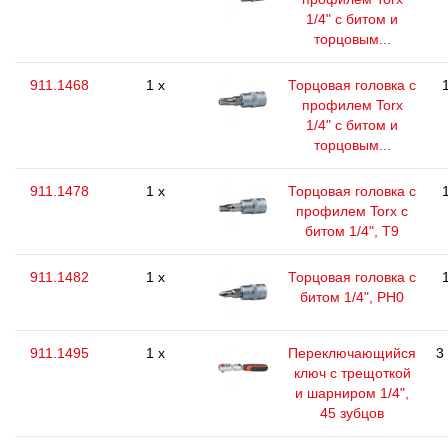
1/4" с битом и
торцовым...
911.1468
1 x
Торцовая головка с
профилем Torx
1/4" с битом и
торцовым...
911.1478
1 x
Торцовая головка с
профилем Torx с
битом 1/4", T9
911.1482
1 x
Торцовая головка с
битом 1/4", РН0
911.1495
1 x
Переключающийся
3
ключ с трещоткой
и шарниром 1/4",
45 зубцов