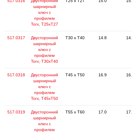
517.0316
Двусторонний
T25 x T27
15.0
15
шарнирный
ключ с
профилем
Torx, T25xT27
517.0317
Двусторонний
T30 x T40
14.8
14
шарнирный
ключ с
профилем
Torx, Т30хТ40
517.0318
Двусторонний
T45 x T50
16.9
16
шарнирный
ключ с
профилем
Torx, Т45хТ50
517.0319
Двусторонний
T55 x T60
17.0
17
шарнирный
ключ с
профилем