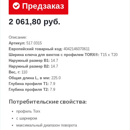
Предзаказ
2 061,80 руб.
Описание:
Артикул:
517.0315
Европейский товарный код:
4042146070611
Ширина ключа для винтов с профилем TORX®:
T15 x T20
Наружный размер В1:
14.7
Наружный размер В2:
14.7
Вес, г:
110
Общая длина L, в мм:
225.0
Глубина профиля T1:
7.9
Глубина профиля T2:
7.9
Потребительские свойства:
профиль Torx
с шарниром
максимальный диапазон поворота