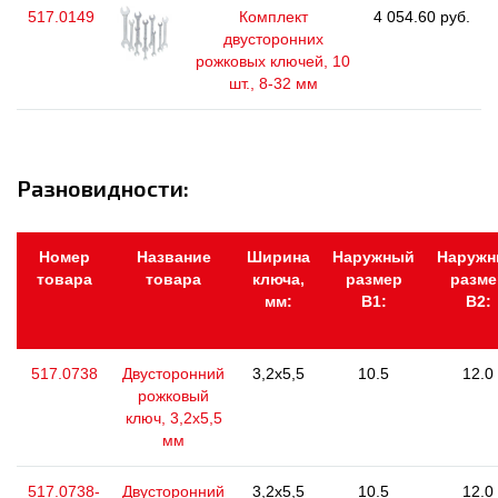
517.0149
Комплект
4 054.60 руб.
двусторонних
рожковых ключей, 10
шт., 8-32 мм
Разновидности:
Номер
Название
Ширина
Наружный
Наруж
товара
товара
ключа,
размер
разме
мм:
В1:
В2:
517.0738
Двусторонний
3,2x5,5
10.5
12.0
рожковый
ключ, 3,2х5,5
мм
517.0738-
Двусторонний
3,2x5,5
10.5
12.0