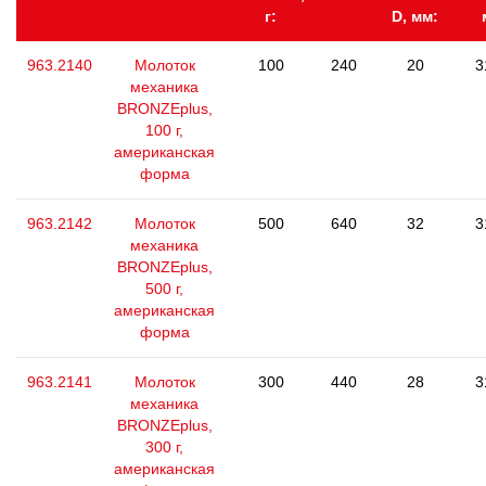
г:
D, мм:
963.2140
Молоток
100
240
20
3
механика
BRONZEplus,
100 г,
американская
форма
963.2142
Молоток
500
640
32
3
механика
BRONZEplus,
500 г,
американская
форма
963.2141
Молоток
300
440
28
3
механика
BRONZEplus,
300 г,
американская