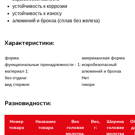
устойчивость к коррозии
устойчивость к износу
алюминий и бронза (сплав без железа)
Характеристики:
форма:
американская форма
функциональные принадлежности - 1:
искробезопасный
материал 1:
алюминий и бронза
без отдачи:
Нет
вид стержня:
гикори
Разновидности:
Номер
Название
Вес
Вес,
Ширина
О
товара
товара
головки
г:
головки
д
молотка,
молотка