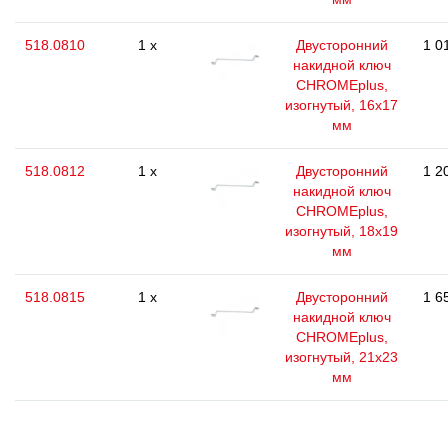
518.0810
1 x
Двусторонний
1 0
накидной ключ
CHROMEplus,
изогнутый, 16х17
мм
518.0812
1 x
Двусторонний
1 2
накидной ключ
CHROMEplus,
изогнутый, 18х19
мм
518.0815
1 x
Двусторонний
1 6
накидной ключ
CHROMEplus,
изогнутый, 21х23
мм