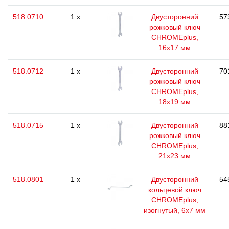
518.0710
1 x
Двусторонний
57
рожковый ключ
CHROMEplus,
16х17 мм
518.0712
1 x
Двусторонний
70
рожковый ключ
CHROMEplus,
18х19 мм
518.0715
1 x
Двусторонний
88
рожковый ключ
CHROMEplus,
21х23 мм
518.0801
1 x
Двусторонний
54
кольцевой ключ
CHROMEplus,
изогнутый, 6х7 мм