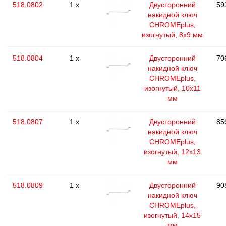
518.0802
1 x
Двусторонний
59
накидной ключ
CHROMEplus,
изогнутый, 8х9 мм
518.0804
1 x
Двусторонний
70
накидной ключ
CHROMEplus,
изогнутый, 10х11
мм
518.0807
1 x
Двусторонний
85
накидной ключ
CHROMEplus,
изогнутый, 12х13
мм
518.0809
1 x
Двусторонний
90
накидной ключ
CHROMEplus,
изогнутый, 14х15
мм