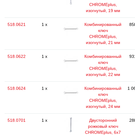
CHROMEplus,
изогнутый, 19 мм
518.0621
1 x
Комбинированный
85
ключ
CHROMEplus,
изогнутый, 21 мм
518.0622
1 x
Комбинированный
93
ключ
CHROMEplus,
изогнутый, 22 мм
518.0624
1 x
Комбинированный
1 0
ключ
CHROMEplus,
изогнутый, 24 мм
518.0701
1 x
Двусторонний
28
рожковый ключ
CHROMEplus, 6х7