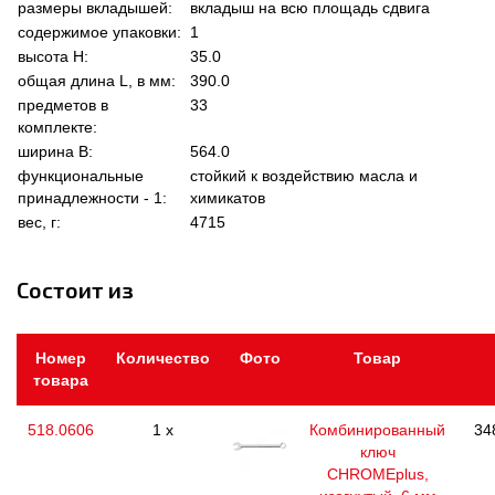
размеры вкладышей:
вкладыш на всю площадь сдвига
содержимое упаковки:
1
высота Н:
35.0
общая длина L, в мм:
390.0
предметов в
33
комплекте:
ширина В:
564.0
функциональные
стойкий к воздействию масла и
принадлежности - 1:
химикатов
вес, г:
4715
Состоит из
Номер
Количество
Фото
Товар
товара
518.0606
1 x
Комбинированный
34
ключ
CHROMEplus,