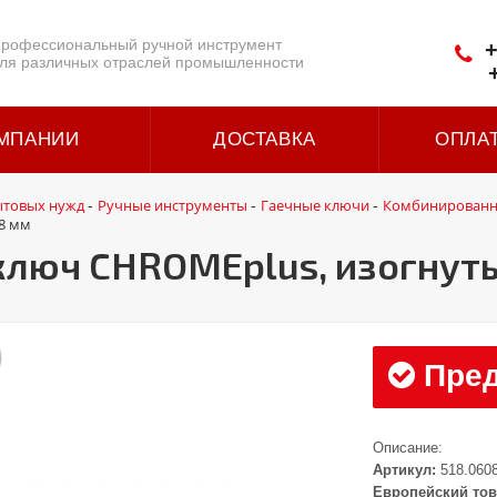
рофессиональный ручной инструмент
+
ля различных отраслей промышленности
МПАНИИ
ДОСТАВКА
ОПЛА
ытовых нужд
Ручные инструменты
Гаечные ключи
Комбинированн
-
-
-
8 мм
люч CHROMEplus, изогнуты
Пред
Описание:
Артикул:
518.060
Европейский тов