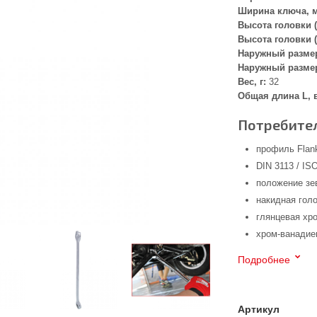
Ширина ключа, 
Высота головки (
Высота головки (
Наружный размер
Наружный размер
Вес, г:
32
Общая длина L, 
Потребител
профиль Flank
DIN 3113 / IS
положение зе
накидная голо
глянцевая хр
хром-ванадие
Подробнее
Артикул