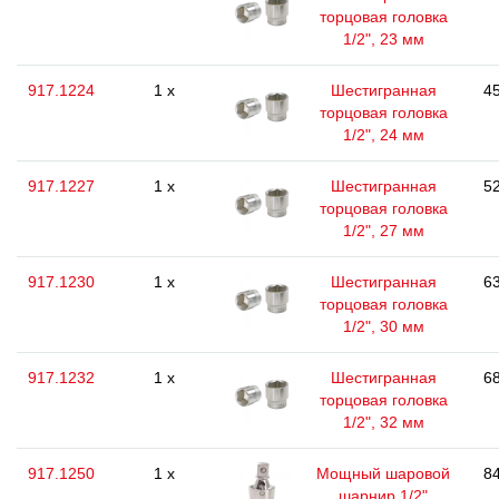
торцовая головка
1/2", 23 мм
917.1224
1 x
Шестигранная
45
торцовая головка
1/2", 24 мм
917.1227
1 x
Шестигранная
52
торцовая головка
1/2", 27 мм
917.1230
1 x
Шестигранная
63
торцовая головка
1/2", 30 мм
917.1232
1 x
Шестигранная
68
торцовая головка
1/2", 32 мм
917.1250
1 x
Мощный шаровой
84
шарнир 1/2"