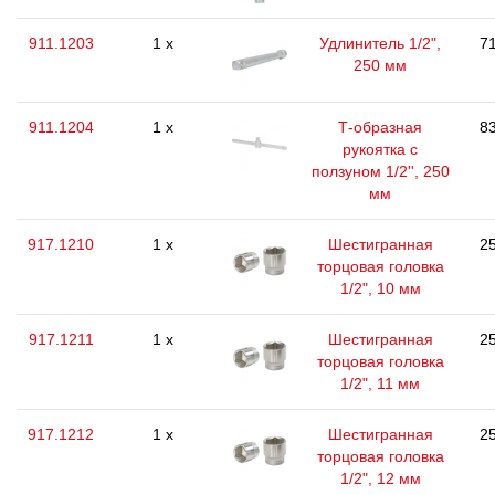
911.1203
1 x
Удлинитель 1/2",
71
250 мм
911.1204
1 x
Т-образная
83
рукоятка с
ползуном 1/2'', 250
мм
917.1210
1 x
Шестигранная
25
торцовая головка
1/2", 10 мм
917.1211
1 x
Шестигранная
25
торцовая головка
1/2", 11 мм
917.1212
1 x
Шестигранная
25
торцовая головка
1/2", 12 мм