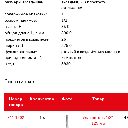
размеры вкладышей:
вкладыш, 2/3 плоскость
скольжения
содержимое упаковки:
1
разъем, дюймов:
1/2
высота Н:
35.0
общая длина L, в мм:
390.0
предметов в комплекте:
26
ширина В:
375.0
функциональные
стойкий к воздействию масла и
принадлежности - 1:
химикатов
вес, г:
3930
Состоит из
Номер
Количество
Фото
Товар
товара
911.1202
1 x
Удлинитель 1/2",
42
125 мм