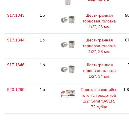
917.1343
1 x
Шестигранная
58
торцовая головка
1/2", 26 мм
917.1344
1 x
Шестигранная
67
торцовая головка
1/2", 28 мм
917.1346
1 x
Шестигранная
торцовая головка
1/2", 34 мм
920.1290
1 x
Переключающийся
1 
ключ с трещоткой
1/2" SlimPOWER,
72 зубца