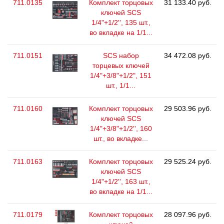
711.0135
Комплект торцовых
31 133.40 руб.
ключей SCS
1/4"+1/2'', 135 шт.,
во вкладке на 1/1...
711.0151
SCS набор
34 472.08 руб.
торцевых ключей
1/4"+3/8"+1/2", 151
шт., 1/1...
711.0160
Комплект торцовых
29 503.96 руб.
ключей SCS
1/4"+3/8"+1/2'', 160
шт., во вкладке...
711.0163
Комплект торцовых
29 525.24 руб.
ключей SCS
1/4"+1/2'', 163 шт.,
во вкладке на 1/1...
711.0179
Комплект торцовых
28 097.96 руб.