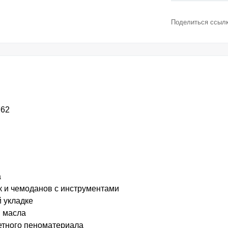
Поделиться ссылк
762
а
к и чемоданов с инструментами
 укладке
и масла
етного пеноматериала