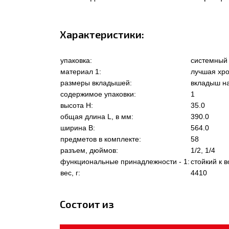
Характеристики:
упаковка:
системный
материал 1:
лучшая хро
размеры вкладышей:
вкладыш на
содержимое упаковки:
1
высота Н:
35.0
общая длина L, в мм:
390.0
ширина В:
564.0
предметов в комплекте:
58
разъем, дюймов:
1/2, 1/4
функциональные принадлежности - 1:
стойкий к 
вес, г:
4410
Состоит из