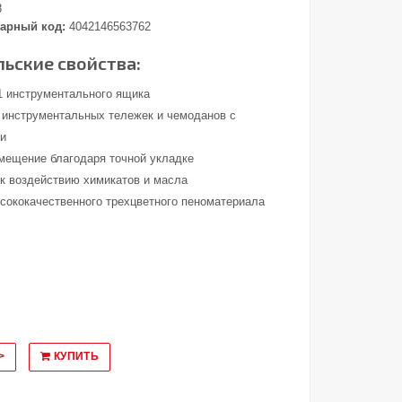
8
арный код:
4042146563762
ьские свойства:
/1 инструментального ящика
 инструментальных тележек и чемоданов с
ми
мещение благодаря точной укладке
 к воздействию химикатов и масла
ысококачественного трехцветного пеноматериала
>
КУПИТЬ