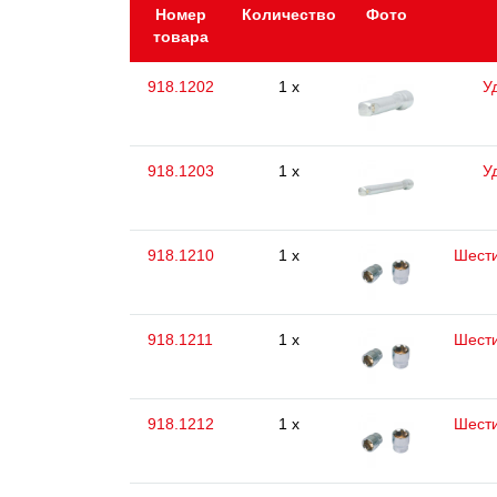
Номер
Количество
Фото
товара
918.1202
1 x
У
918.1203
1 x
У
918.1210
1 x
Шести
918.1211
1 x
Шести
918.1212
1 x
Шести