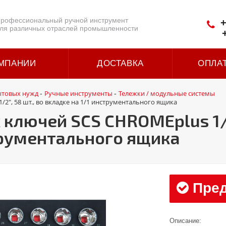
рофессиональный ручной инструмент
+
ля различных отраслей промышленности
МПАНИИ
ДОСТАВКА
ОПЛА
ытовых нужд
Ручные инструменты
Тележки / модульные системы
-
-
2", 58 шт., во вкладке на 1/1 инструментального ящика
лючей SCS CHROMEplus 1/4''
трументального ящика
Пред
Описание: