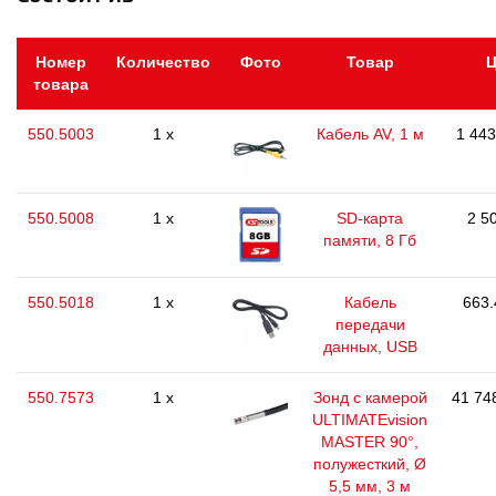
Номер
Количество
Фото
Товар
Ц
товара
550.5003
1 x
Кабель AV, 1 м
1 443
550.5008
1 x
SD-карта
2 5
памяти, 8 Гб
550.5018
1 x
Кабель
663.
передачи
данных, USB
550.7573
1 x
Зонд с камерой
41 74
ULTIMATEvision
MASTER 90°,
полужесткий, Ø
5,5 мм, 3 м