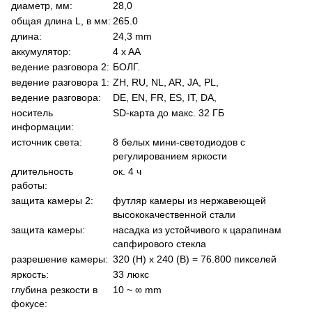
диаметр, мм:
28,0
общая длина L, в мм:
265.0
длина:
24,3 mm
аккумулятор:
4 x AA
ведение разговора 2:
БОЛГ.
ведение разговора 1:
ZH, RU, NL, AR, JA, PL,
ведение разговора:
DE, EN, FR, ES, IT, DA,
носитель
SD-карта до макс. 32 ГБ
информации:
источник света:
8 белых мини-светодиодов с
регулированием яркости
длительность
ок. 4 ч
работы:
защита камеры 2:
футляр камеры из нержавеющей
высококачественной стали
защита камеры:
насадка из устойчивого к царапинам
сапфирового стекла
разрешение камеры:
320 (H) x 240 (В) = 76.800 пикселей
яркость:
33 люкс
глубина резкости в
10 ~ ∞ mm
фокусе: