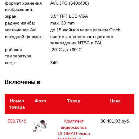
формат хранения
AVI, JPG (640x480)
изображений:
экран:
3,5" TFT LCD VGA
радиус изгиба:
max. 30 mm
увеличение AV:
до 15 дюймов через разъем Cinch
исходной формат:
системы аналогового цветного
телевидения NTSC и PAL
рабочая
-20°C до +60°C
температура:
вес, г:
340
Включены в
Номер
Фото
Товар
Цена
товара
550.7049
Комплект
86 481.93 руб.
видеоскопов
ULTIMATEvision