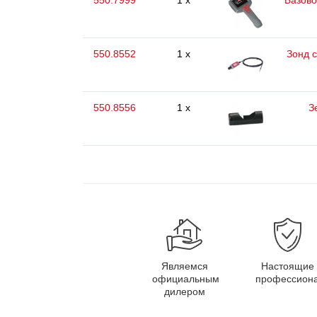
550.7999
1 x
Базово
550.8552
1 x
Зонд 
550.8556
1 x
З
Являемся
Настоящие
официальным
профессион
дилером