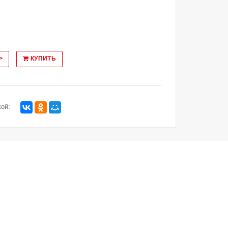
>
КУПИТЬ
ой: