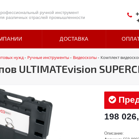
рофессиональный ручной инструмент
+
ля различных отраслей промышленности
МПАНИИ
ДОСТАВКА
ОПЛА
ытовых нужд
Ручные инструменты
Видеоскопы
Комплект видеоско
-
-
-
ов ULTIMATEvision SUPERC
Пред
198 026
Описание: