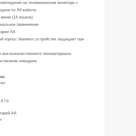
наблюдения на телевизионном мониторе с
дачи по AV-кабелю
 меню (14 языков)
нальное применение
тареи АА
ый корпус базового устройства защищает при
х
из высококачественного пеноматериала
астиковом чемодане
ки:
тво
 8 Гб
атарей AA
ы