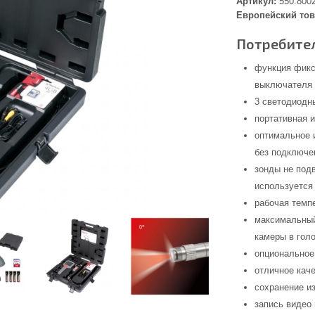
Артикул:
550.800
Европейский тов
Потребител
функция фикс
выключателя 
3 светодиодн
портативная и
оптимальное 
без подключе
зонды не под
используется
рабочая темп
максимальный
камеры в гол
опциональное
отличное кач
сохранение и
запись виде