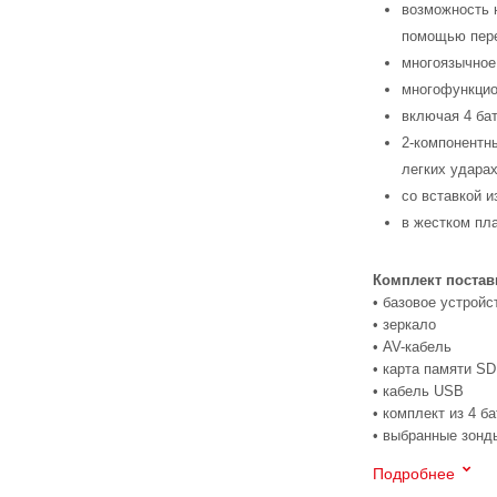
возможность 
помощью пере
многоязычное
многофункцио
включая 4 ба
2-компонентн
легких удара
со вставкой 
в жестком пл
Комплект постав
• базовое устройс
• зеркало
• AV-кабель
• карта памяти SD
• кабель USB
• комплект из 4 б
• выбранные зонд
Подробнее