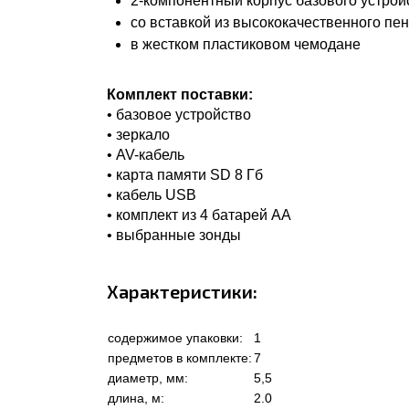
2-компонентный корпус базового устрой
со вставкой из высококачественного пе
в жестком пластиковом чемодане
Комплект поставки:
• базовое устройство
• зеркало
• AV-кабель
• карта памяти SD 8 Гб
• кабель USB
• комплект из 4 батарей AA
• выбранные зонды
Характеристики:
содержимое упаковки:
1
предметов в комплекте:
7
диаметр, мм:
5,5
длина, м:
2.0