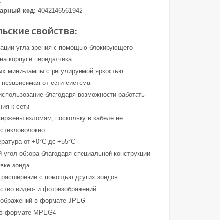
2
арный код:
4042146561942
ьские свойства:
ации угла зрения с помощью блокирующего
на корпусе передатчика
ых мини-лампы с регулируемой яркостью
 независимая от сети система
использование благодаря возможности работать
ния к сети
вержены изломам, поскольку в кабеле не
 стекловолокно
ература от +0°C до +55°C
 угол обзора благодаря специальной конструкции
овке зонда
 расширение с помощью других зондов
ество видео- и фотоизображений
зображений в формате JPEG
о в формате MPEG4