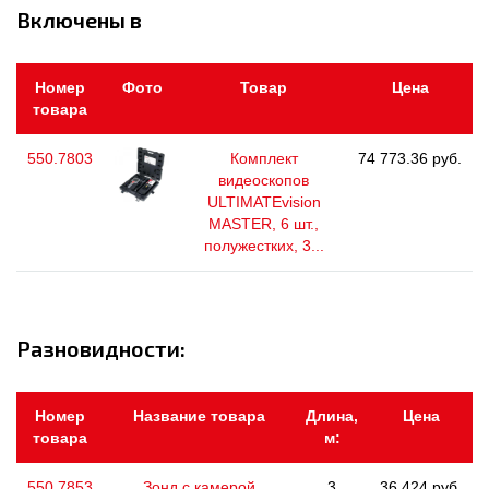
Включены в
Номер
Фото
Товар
Цена
товара
550.7803
Комплект
74 773.36 руб.
видеоскопов
ULTIMATEvision
MASTER, 6 шт.,
полужестких, 3...
Разновидности:
Номер
Название товара
Длина,
Цена
товара
м:
550.7853
Зонд с камерой
3
36 424 руб.