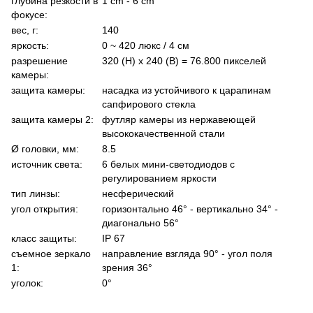
глубина резкости в
1 cm - 6 cm
фокусе:
вес, г:
140
яркость:
0 ~ 420 люкс / 4 cм
разрешение
320 (H) x 240 (В) = 76.800 пикселей
камеры:
защита камеры:
насадка из устойчивого к царапинам
сапфирового стекла
защита камеры 2:
футляр камеры из нержавеющей
высококачественной стали
Ø головки, мм:
8.5
источник света:
6 белых мини-светодиодов с
регулированием яркости
тип линзы:
несферический
угол открытия:
горизонтально 46° - вертикально 34° -
диагонально 56°
класс защиты:
IP 67
съемное зеркало
направление взгляда 90° - угол поля
1:
зрения 36°
уголок:
0°