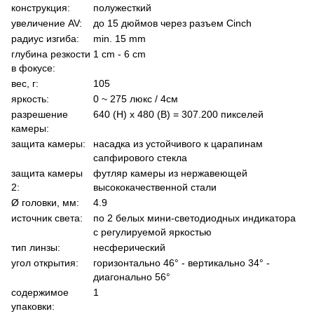
конструкция:
полужесткий
увеличение AV:
до 15 дюймов через разъем Cinch
радиус изгиба:
min. 15 mm
глубина резкости
1 cm - 6 cm
в фокусе:
вес, г:
105
яркость:
0 ~ 275 люкс / 4cм
разрешение
640 (H) x 480 (В) = 307.200 пикселей
камеры:
защита камеры:
насадка из устойчивого к царапинам
сапфирового стекла
защита камеры
футляр камеры из нержавеющей
2:
высококачественной стали
Ø головки, мм:
4.9
источник света:
по 2 белых мини-светодиодных индикатора
с регулируемой яркостью
тип линзы:
несферический
угол открытия:
горизонтально 46° - вертикально 34° -
диагонально 56°
содержимое
1
упаковки: