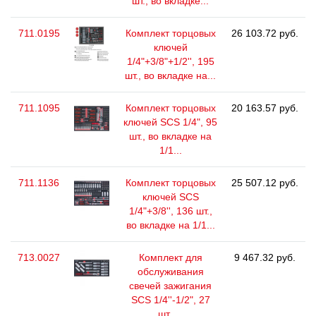
шт., во вкладке...
711.0195
Комплект торцовых
26 103.72 руб.
ключей
1/4"+3/8"+1/2'', 195
шт., во вкладке на...
711.1095
Комплект торцовых
20 163.57 руб.
ключей SCS 1/4", 95
шт., во вкладке на
1/1...
711.1136
Комплект торцовых
25 507.12 руб.
ключей SCS
1/4"+3/8'', 136 шт.,
во вкладке на 1/1...
713.0027
Комплект для
9 467.32 руб.
обслуживания
свечей зажигания
SCS 1/4''-1/2", 27
шт.,...