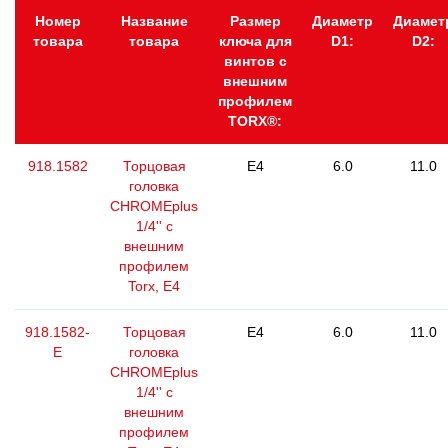
Номер
Название
Размер
Диаметр
Диамет
товара
товара
ключа для
D1:
D2:
винтов с
внешним
профилем
TORX®:
918.1582
Торцовая
E4
6.0
11.0
головка
CHROMEplus
1/4'' с
внешним
профилем
Torx, E4
918.1582-
Торцовая
E4
6.0
11.0
E
головка
CHROMEplus
1/4'' с
внешним
профилем