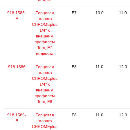
918.1585-
Торцовая
E7
10.0
11.0
E
головка
CHROMEplus
1/4'' с
внешним
профилем
Torx, E7
подвеска
918.1586
Торцовая
E8
11.0
12.0
головка
CHROMEplus
1/4'' с
внешним
профилем
Torx, E8
918.1586-
Торцовая
E8
11.0
12.0
E
головка
CHROMEplus