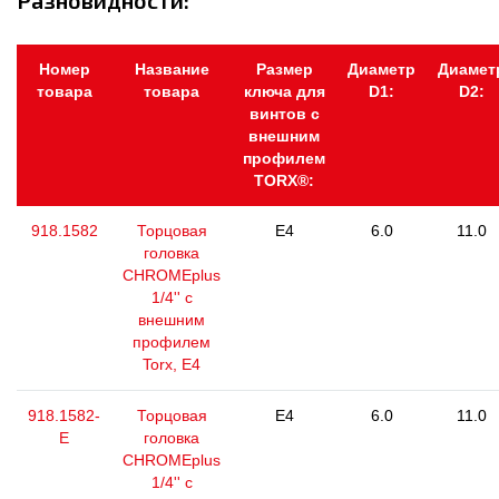
Разновидности:
Номер
Название
Размер
Диаметр
Диамет
товара
товара
ключа для
D1:
D2:
винтов с
внешним
профилем
TORX®:
918.1582
Торцовая
E4
6.0
11.0
головка
CHROMEplus
1/4'' с
внешним
профилем
Torx, E4
918.1582-
Торцовая
E4
6.0
11.0
E
головка
CHROMEplus
1/4'' с