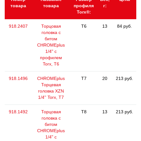
товара
товара
профиля
г:
Torx®:
918.2407
Торцовая
T6
13
84 руб.
головка с
битом
CHROMEplus
1/4" с
профилем
Torx, T6
918.1496
CHROMEplus
T7
20
213 руб.
Торцевая
головка XZN
1/4'' Torx, T7
918.1492
Торцовая
T8
13
213 руб.
головка с
битом
CHROMEplus
1/4" с