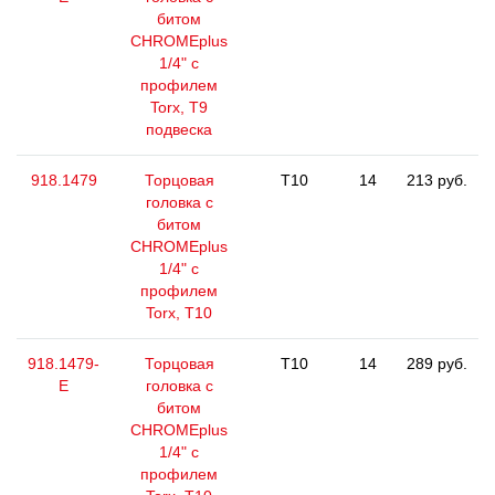
битом
CHROMEplus
1/4" с
профилем
Torx, T9
подвеска
918.1479
Торцовая
T10
14
213 руб.
головка с
битом
CHROMEplus
1/4" с
профилем
Torx, T10
918.1479-
Торцовая
T10
14
289 руб.
E
головка с
битом
CHROMEplus
1/4" с
профилем