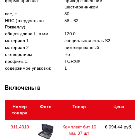
форма привода:
привод с внешним
шестигранником
вес, г:
80
HRC (твердость по
58 - 62
Роквеллу):
общая длина L, в мм:
120.0
материал 1:
специальная сталь S2
материал 2:
никелированный
с отверстием:
Нет
профиль 1:
TORX®
содержимое упаковки:
1
Включены в
Номер
Фото
Товар
Цена
товара
911.4310
Комплект бит 10
6 094.44 руб.
мм, 37 шт.