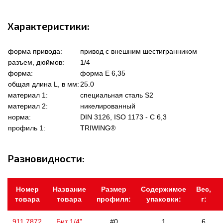
Характеристики:
форма привода:
привод с внешним шестигранником
разъем, дюймов:
1/4
форма:
форма Е 6,35
общая длина L, в мм:
25.0
материал 1:
специальная сталь S2
материал 2:
никелированный
норма:
DIN 3126, ISO 1173 - C 6,3
профиль 1:
TRIWING®
Разновидности:
Номер
Название
Размер
Содержимое
Вес,
товара
товара
профиля:
упаковки:
г:
911.7872
Бит 1/4"
#0
1
6