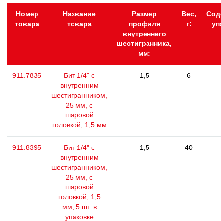
Номер
Название
Размер
Вес,
Сод
товара
товара
профиля
г:
уп
внутреннего
шестигранника,
мм:
911.7835
Бит 1/4" с
1,5
6
внутренним
шестигранником,
25 мм, с
шаровой
головкой, 1,5 мм
911.8395
Бит 1/4" с
1,5
40
внутренним
шестигранником,
25 мм, с
шаровой
головкой, 1,5
мм, 5 шт. в
упаковке