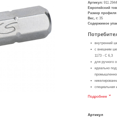
Артикул:
911.294
Европейский тов
Размер профиля 
Вес, г:
35
Содержимое упа
Потребител
внутренний ш
с внешним ше
1173 - C 6,3
для ручного 
идеально под
промышленнос
никелированн
специальная 
Подробнее
Артикул