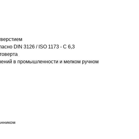
тверстием
сно DIN 3126 / ISO 1173 - C 6,3
товерта
нений в промышленности и мелком ручном
анником