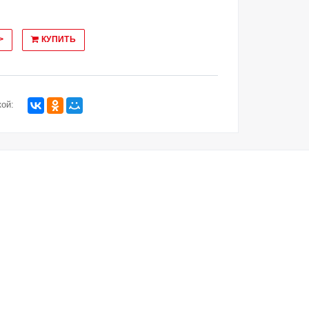
>
КУПИТЬ
ой: