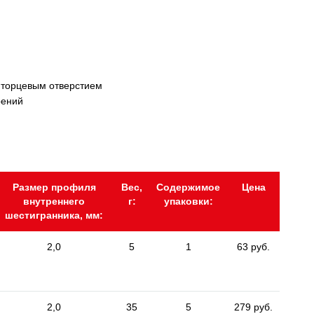
 торцевым отверстием
рений
Размер профиля
Вес,
Содержимое
Цена
внутреннего
г:
упаковки:
шестигранника, мм:
2,0
5
1
63 руб.
2,0
35
5
279 руб.