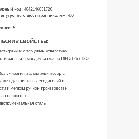
4
арный код:
4042146051726
внутреннего шестигранника, мм:
4,0
ковки:
5
ьские свойства:
естигранник с торцовым отверстием
стигранным приводом согласно DIN 3126 / ISO
обслуживания и электровинтоверта
ходит для винтовых соединений в
ти и мелком ручном производстве
ая поверхность
инструментальная сталь