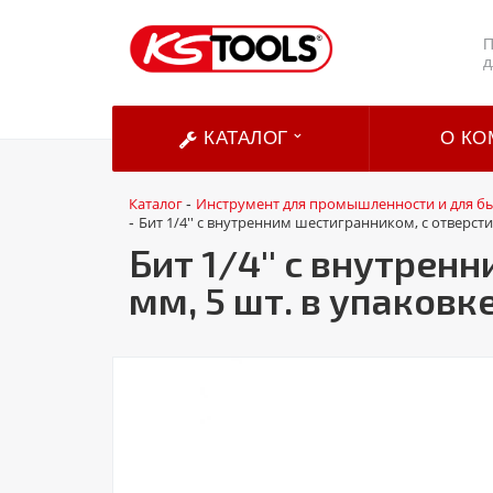
П
д
КАТАЛОГ
О КО
Каталог
Инструмент для промышленности и для б
-
Бит 1/4'' с внутренним шестигранником, с отверстие
-
Бит 1/4'' с внутрен
мм, 5 шт. в упаковк