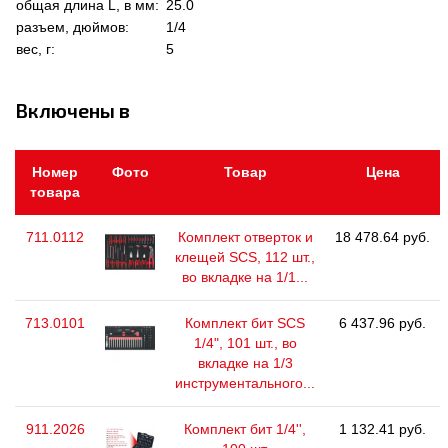
общая длина L, в мм:
25.0
разъем, дюймов:
1/4
вес, г:
5
Включены в
Номер
Фото
Товар
Цена
товара
711.0112
Комплект отверток и
18 478.64 руб.
клещей SCS, 112 шт.,
во вкладке на 1/1...
713.0101
Комплект бит SCS
6 437.96 руб.
1/4", 101 шт., во
вкладке на 1/3
инструментального...
911.2026
Комплект бит 1/4'',
1 132.41 руб.