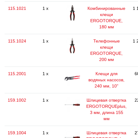
115.1021
1 x
Комбинированные
1 
клещи
ERGOTORQUE,
180 мм
115.1024
1 x
Телефонные
1 
клещи
ERGOTORQUE,
200 мм
115.2001
1 x
Клещи для
6
водяных насосов,
240 мм, 10"
159.1002
1 x
Шлицевая отвертка
2
ERGOTORQUEplus,
3 мм, длина 155
мм
159.1004
1 x
Шлицевая отвертка
2