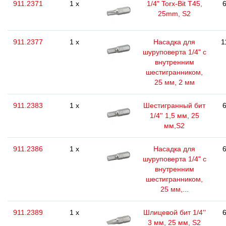
911.2371
1 x
1/4" Torx-Bit T45,
6
25mm, S2
911.2377
1 x
Насадка для
1
шуруповерта 1/4" с
внутренним
шестигранником,
25 мм, 2 мм
911.2383
1 x
Шестигранный бит
6
1/4'' 1,5 мм, 25
мм,S2
911.2386
1 x
Насадка для
6
шуруповерта 1/4" с
внутренним
шестигранником,
25 мм,...
911.2389
1 x
Шлицевой бит 1/4''
6
3 мм, 25 мм, S2