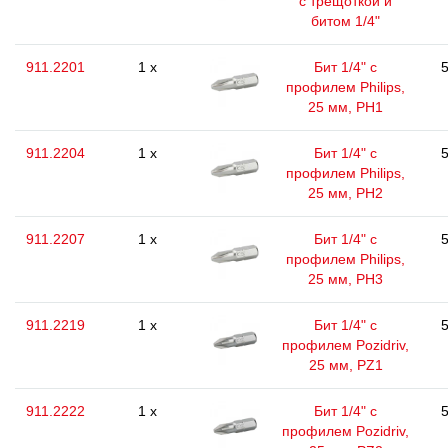
с трещоткой и
битом 1/4"
911.2201
1 x
Бит 1/4" с
5
профилем Philips,
25 мм, РН1
911.2204
1 x
Бит 1/4" с
5
профилем Philips,
25 мм, РН2
911.2207
1 x
Бит 1/4" с
5
профилем Philips,
25 мм, РН3
911.2219
1 x
Бит 1/4" с
5
профилем Pozidriv,
25 мм, PZ1
911.2222
1 x
Бит 1/4" с
5
профилем Pozidriv,