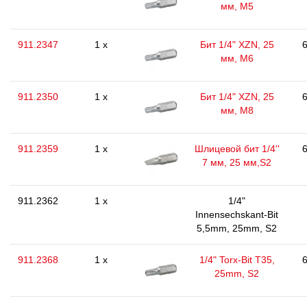
мм, М5
911.2347
1 x
Бит 1/4" XZN, 25
6
мм, М6
911.2350
1 x
Бит 1/4" XZN, 25
6
мм, М8
911.2359
1 x
Шлицевой бит 1/4''
6
7 мм, 25 мм,S2
911.2362
1 x
1/4"
Innensechskant-Bit
5,5mm, 25mm, S2
911.2368
1 x
1/4" Torx-Bit T35,
6
25mm, S2