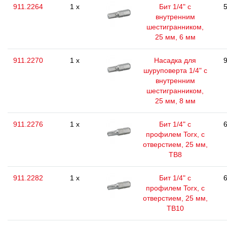
911.2264
1 x
Бит 1/4" с
5
внутренним
шестигранником,
25 мм, 6 мм
911.2270
1 x
Насадка для
9
шуруповерта 1/4" с
внутренним
шестигранником,
25 мм, 8 мм
911.2276
1 x
Бит 1/4" с
6
профилем Torx, с
отверстием, 25 мм,
ТВ8
911.2282
1 x
Бит 1/4" с
6
профилем Torx, с
отверстием, 25 мм,
ТВ10