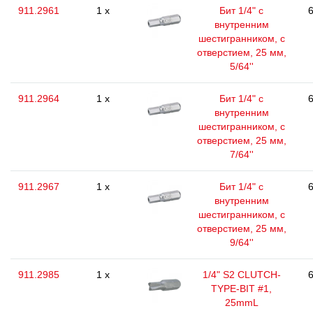
911.2961
1 x
Бит 1/4" с
6
внутренним
шестигранником, с
отверстием, 25 мм,
5/64''
911.2964
1 x
Бит 1/4" с
6
внутренним
шестигранником, с
отверстием, 25 мм,
7/64''
911.2967
1 x
Бит 1/4" с
6
внутренним
шестигранником, с
отверстием, 25 мм,
9/64''
911.2985
1 x
1/4" S2 CLUTCH-
6
TYPE-BIT #1,
25mmL