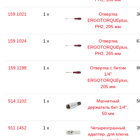
159.1021
1 x
Отвертка
3
ERGOTORQUEplus,
РН2, 205 мм
159.1024
1 x
Отвертка
6
ERGOTORQUEplus,
РН3, 265 мм
159.1198
1 x
Отвертка с битом
8
1/4"
ERGOTORQUEplus,
205 мм
514.1102
1 x
Магнитный
5
держатель бит 1/4'',
50 мм
911.1452
1 x
Четырехгранный
3
адаптер, для ключа