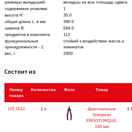
размеры вкладышей:
вкладыш на всю площадь сдвига
содержимое упаковки:
1
высота Н:
35.0
общая длина L, в мм:
390.0
ширина В:
564.0
предметов в комплекте:
112
функциональные
стойкий к воздействию масла и
принадлежности - 1:
химикатов
вес, г:
2900
Состоит из
Номер
Количество
Фото
Товар
товара
115.1012
1 x
Диагональные
1 
бокорезы
ERGOTORQUE,
160 мм