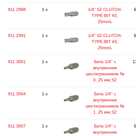
911.2988
1 x
1/4" S2 CLUTCH-
6
TYPE-BIT #2,
25mmL
911.2991
1 x
1/4" S2 CLUTCH-
6
TYPE-BIT #3,
25mmL
911.3001
1 x
Бита 1/4'' с
1
внутренним
шестигранником №
0, 25 мм,S2
911.3004
1 x
Бита 1/4'' с
внутренним
шестигранником №
1, 25 мм,S2
911.3007
1 x
Бита 1/4'' с
5
внутренним