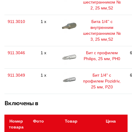
шестигранником №
2, 25 мм,S2
911.3010
1 x
Бита 1/4'' с
внутренним
шестигранником №
3, 25 мм,S2
911.3046
1 x
Бит с профилем
6
Philips, 25 мм, РН0
911.3049
1 x
Бит 1/4" с
6
профилем Pozidriv,
25 мм, PZ0
Включены в
Номер
Фото
Товар
Цена
товара