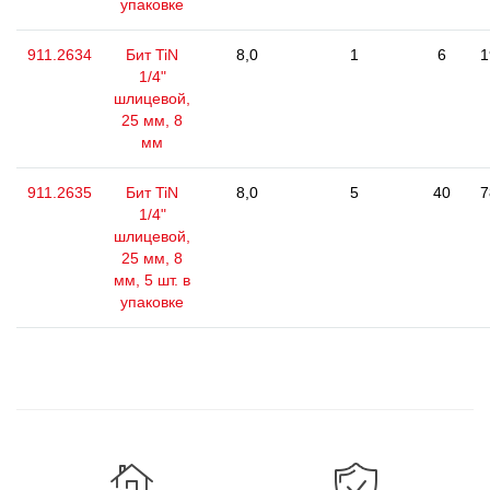
упаковке
911.2634
Бит TiN
8,0
1
6
1
1/4"
шлицевой,
25 мм, 8
мм
911.2635
Бит TiN
8,0
5
40
7
1/4"
шлицевой,
25 мм, 8
мм, 5 шт. в
упаковке