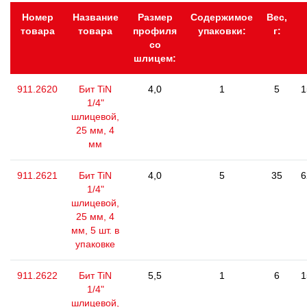
Номер
Название
Размер
Содержимое
Вес,
товара
товара
профиля
упаковки:
г:
со
шлицем:
911.2620
Бит TiN
4,0
1
5
1
1/4"
шлицевой,
25 мм, 4
мм
911.2621
Бит TiN
4,0
5
35
6
1/4"
шлицевой,
25 мм, 4
мм, 5 шт. в
упаковке
911.2622
Бит TiN
5,5
1
6
1
1/4"
шлицевой,