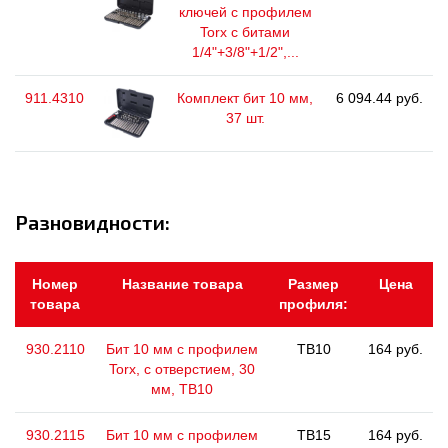
ключей с профилем
Torx с битами
1/4"+3/8"+1/2",...
911.4310
Комплект бит 10 мм,
6 094.44 руб.
37 шт.
Разновидности:
Номер
Название товара
Размер
Цена
товара
профиля:
930.2110
Бит 10 мм с профилем
TB10
164 руб.
Torx, с отверстием, 30
мм, ТВ10
930.2115
Бит 10 мм с профилем
TB15
164 руб.