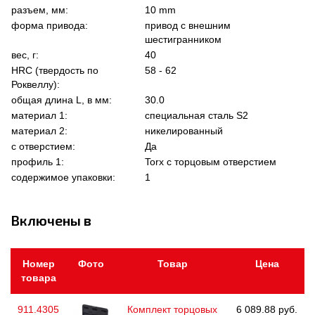
разъем, мм:
10 mm
форма привода:
привод с внешним
шестигранником
вес, г:
40
HRC (твердость по
58 - 62
Роквеллу):
общая длина L, в мм:
30.0
материал 1:
специальная сталь S2
материал 2:
никелированный
с отверстием:
Да
профиль 1:
Torx с торцовым отверстием
содержимое упаковки:
1
Включены в
Номер
Фото
Товар
Цена
товара
911.4305
Комплект торцовых
6 089.88 руб.