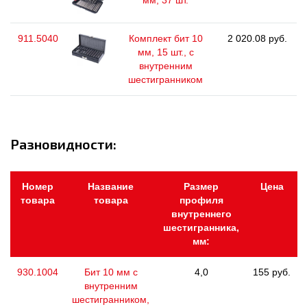
мм, 37 шт.
911.5040
Комплект бит 10
2 020.08 руб.
мм, 15 шт., с
внутренним
шестигранником
Разновидности:
Номер
Название
Размер
Цена
товара
товара
профиля
внутреннего
шестигранника,
мм:
930.1004
Бит 10 мм с
4,0
155 руб.
внутренним
шестигранником,