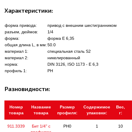
Характеристики:
форма привода:
привод с внешним шестигранником
разъем, дюймов:
1/4
форма:
форма Е 6,35
общая длина L, в мм:
50.0
материал 1:
специальная сталь S2
материал 2:
никелированный
норма:
DIN 3126, ISO 1173 - E 6,3
профиль 1:
PH
Разновидности:
Номер
Название
Размер
Содержимое
Вес,
товара
товара
профиля:
упаковки:
г:
911.3339
Бит 1/4" с
PH0
1
10