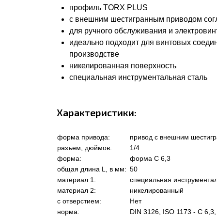
профиль TORX PLUS
с внешним шестигранным приводом согла
для ручного обслуживания и электровин
идеально подходит для винтовых соеди
производстве
никелированная поверхность
специальная инструментальная сталь
Характеристики:
форма привода:
привод с внешним шестиг
разъем, дюймов:
1/4
форма:
форма C 6,3
общая длина L, в мм:
50
материал 1:
специальная инструментал
материал 2:
никелированный
с отверстием:
Нет
норма:
DIN 3126, ISO 1173 - C 6,3,