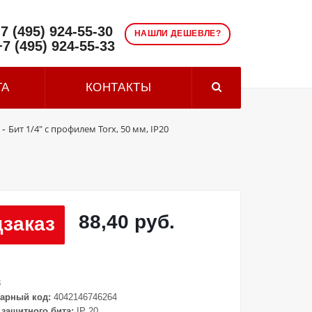
7 (495) 924-55-30
НАШЛИ ДЕШЕВЛЕ?
+7 (495) 924-55-33
ТА
КОНТАКТЫ
Бит 1/4" с профилем Torx, 50 мм, IP20
-
88,40 руб.
заказ
8
арный код:
4042146746264
защитного бита:
IP 20