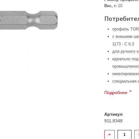
Вес, г:
10
Потребител
профиль TOR
с внешним ше
1173 - C 6,3
для ручного 
идеально под
промышленнос
никелированн
специальная 
Подробнее
Артикул
911.8348
<