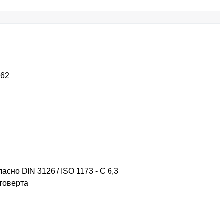
462
сно DIN 3126 / ISO 1173 - C 6,3
товерта