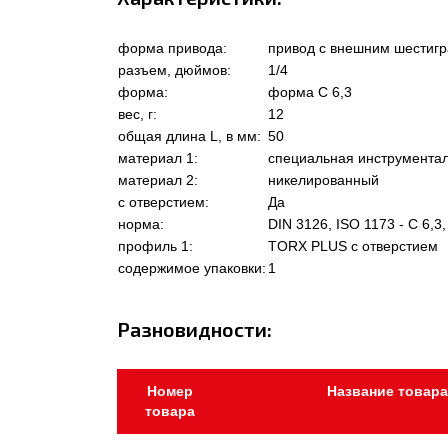
форма привода:
привод с внешним шестиг
разъем, дюймов:
1/4
форма:
форма C 6,3
вес, г:
12
общая длина L, в мм:
50
материал 1:
специальная инструментал
материал 2:
никелированный
с отверстием:
Да
норма:
DIN 3126, ISO 1173 - C 6,3,
профиль 1:
TORX PLUS с отверстием
содержимое упаковки:
1
Разновидности:
Номер
Название товара
товара