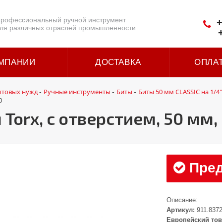
рофессиональный ручной инструмент
+
ля различных отраслей промышленности
МПАНИИ
ДОСТАВКА
ОПЛА
ытовых нужд
Ручные инструменты
Биты
Биты 50 мм CLASSIC на 1/4"
-
-
-
0
 Torx, с отверстием, 50 мм,
Пред
Описание:
Артикул:
911.837
Европейский тов