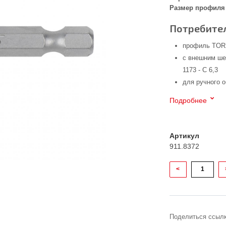
Размер профиля 
Потребител
профиль TOR
с внешним ше
1173 - C 6,3
для ручного 
Подробнее
Артикул
911.8372
<
Поделиться ссылк