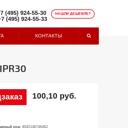
7 (495) 924-55-30
НАШЛИ ДЕШЕВЛЕ?
+7 (495) 924-55-33
ТА
КОНТАКТЫ
 IPR30
100,10 руб.
заказ
2
арный код:
4042146746462