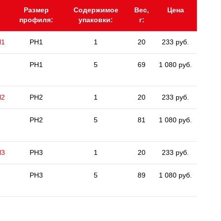
Размер
Содержимое
Вес,
Цена
профиля:
упаковки:
г:
H1
PH1
1
20
233 руб.
PH1
5
69
1 080 руб.
H2
PH2
1
20
233 руб.
PH2
5
81
1 080 руб.
H3
PH3
1
20
233 руб.
PH3
5
89
1 080 руб.