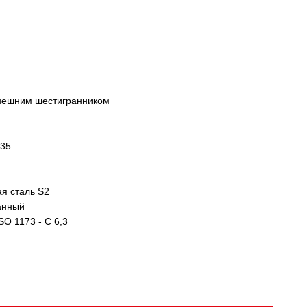
внешним шестигранником
,35
я сталь S2
анный
SO 1173 - C 6,3