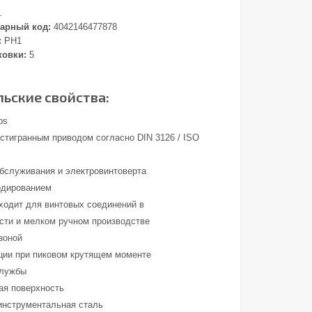
1
арный код:
4042146477878
:
PH1
ковки:
5
ьские свойства:
ps
стигранным приводом согласно DIN 3126 / ISO
обслуживания и электровинтоверта
одированием
ходит для винтовых соединений в
ти и мелком ручном производстве
зоной
ции при пиковом крутящем моменте
службы
ая поверхность
инструментальная сталь