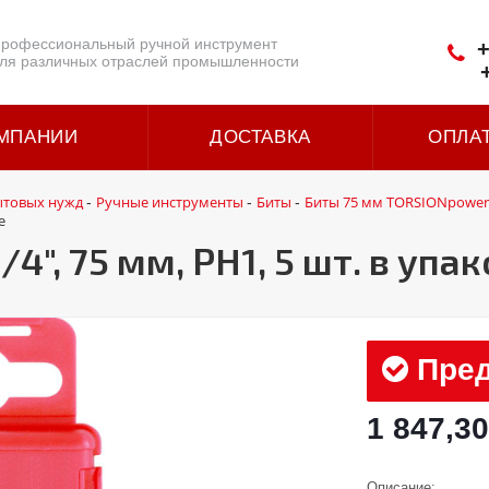
рофессиональный ручной инструмент
+
ля различных отраслей промышленности
МПАНИИ
ДОСТАВКА
ОПЛА
ытовых нужд
Ручные инструменты
Биты
Биты 75 мм TORSIONpower 
-
-
-
е
4", 75 мм, PH1, 5 шт. в упа
Пред
1 847,30
Описание: