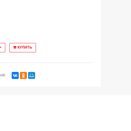
>
КУПИТЬ
ой: