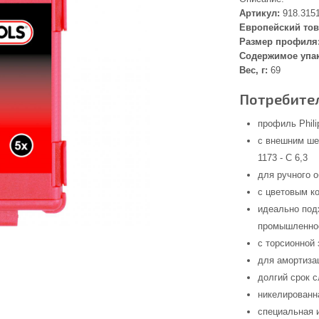
Артикул:
918.315
Европейский тов
Размер профиля
Содержимое упа
Вес, г:
69
Потребител
профиль Phili
с внешним ше
1173 - C 6,3
для ручного 
с цветовым к
идеально под
промышленнос
с торсионной 
для амортиза
долгий срок 
никелированн
специальная 