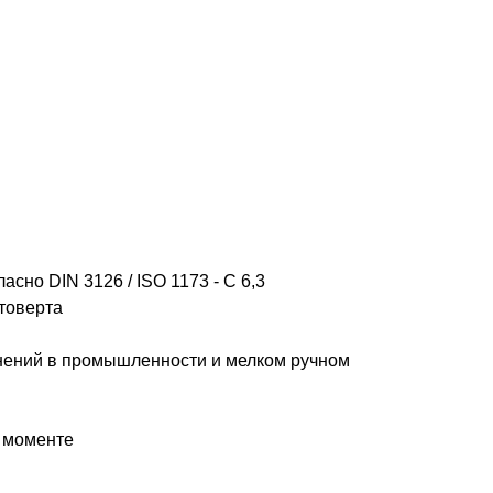
сно DIN 3126 / ISO 1173 - C 6,3
товерта
нений в промышленности и мелком ручном
 моменте