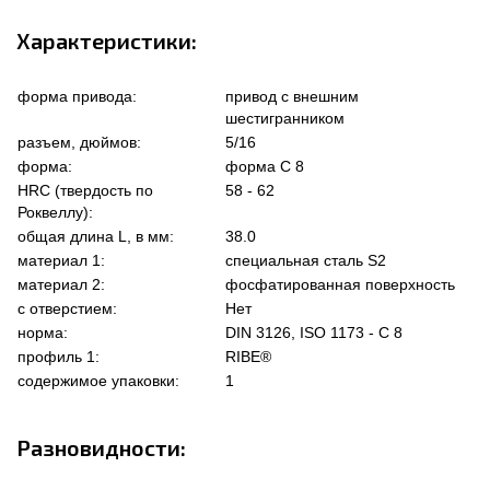
Характеристики:
форма привода:
привод с внешним
шестигранником
разъем, дюймов:
5/16
форма:
форма C 8
HRC (твердость по
58 - 62
Роквеллу):
общая длина L, в мм:
38.0
материал 1:
специальная сталь S2
материал 2:
фосфатированная поверхность
с отверстием:
Нет
норма:
DIN 3126, ISO 1173 - C 8
профиль 1:
RIBE®
содержимое упаковки:
1
Разновидности: