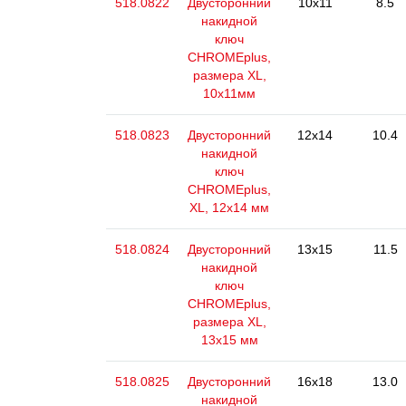
518.0822
Двусторонний
10x11
8.5
накидной
ключ
CHROMEplus,
размера XL,
10x11мм
518.0823
Двусторонний
12x14
10.4
накидной
ключ
CHROMEplus,
XL, 12x14 мм
518.0824
Двусторонний
13x15
11.5
накидной
ключ
CHROMEplus,
размера XL,
13х15 мм
518.0825
Двусторонний
16x18
13.0
накидной