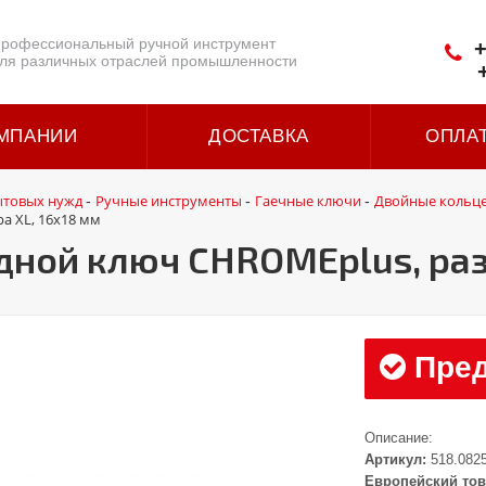
рофессиональный ручной инструмент
+
ля различных отраслей промышленности
МПАНИИ
ДОСТАВКА
ОПЛА
ытовых нужд
Ручные инструменты
Гаечные ключи
Двойные кольце
-
-
-
а XL, 16х18 мм
ной ключ CHROMEplus, раз
Пред
Описание:
Артикул:
518.082
Европейский тов