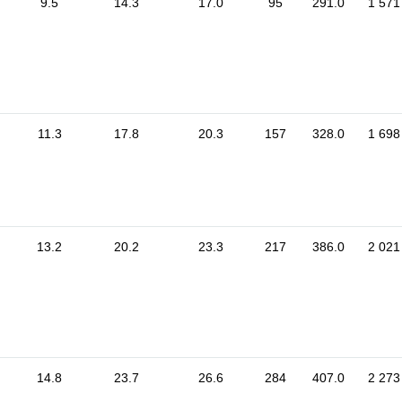
9.5
14.3
17.0
95
291.0
1 571
11.3
17.8
20.3
157
328.0
1 698
13.2
20.2
23.3
217
386.0
2 021
14.8
23.7
26.6
284
407.0
2 273