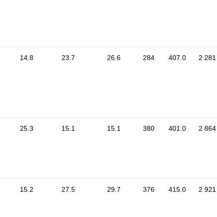
14.8
23.7
26.6
284
407.0
2 281
25.3
15.1
15.1
380
401.0
2 864
15.2
27.5
29.7
376
415.0
2 921