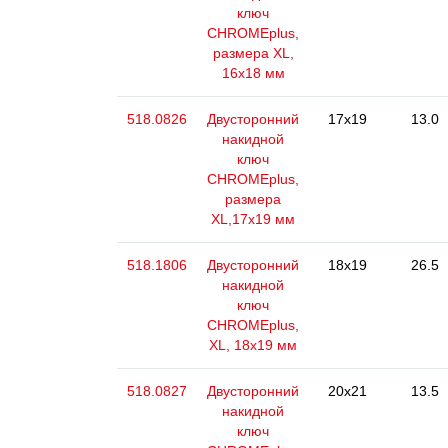
ключ
CHROMEplus,
размера XL,
16х18 мм
518.0826
Двусторонний
17x19
13.0
накидной
ключ
CHROMEplus,
размера
XL,17х19 мм
518.1806
Двусторонний
18x19
26.5
накидной
ключ
CHROMEplus,
XL, 18x19 мм
518.0827
Двусторонний
20x21
13.5
накидной
ключ