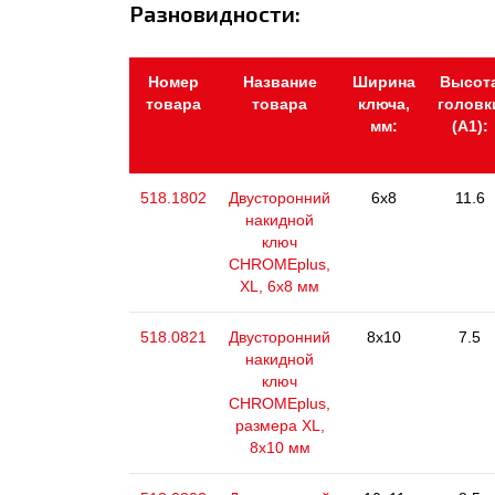
Разновидности:
Номер
Название
Ширина
Высот
товара
товара
ключа,
головк
мм:
(А1):
518.1802
Двусторонний
6x8
11.6
накидной
ключ
CHROMEplus,
XL, 6x8 мм
518.0821
Двусторонний
8x10
7.5
накидной
ключ
CHROMEplus,
размера XL,
8х10 мм