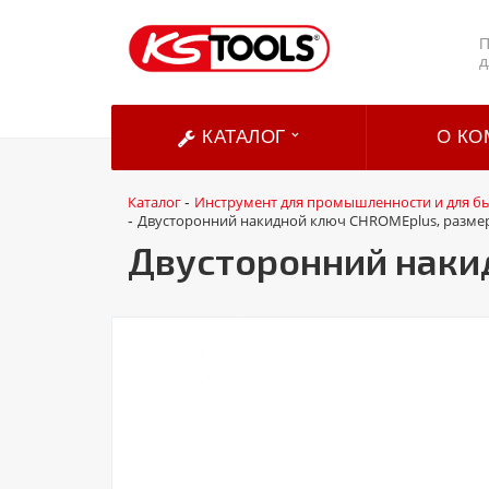
П
д
КАТАЛОГ
О КО
Каталог
Инструмент для промышленности и для б
-
Двусторонний накидной ключ CHROMEplus, размер
-
Двусторонний накид