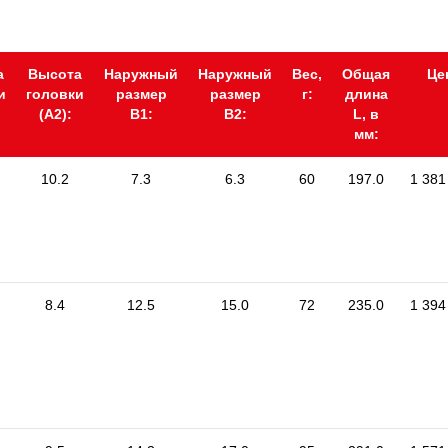
а
Высота
Наружный
Наружный
Вес,
Общая
Це
и
головки
размер
размер
г:
длина
(А2):
В1:
В2:
L, в
мм:
10.2
7.3
6.3
60
197.0
1 381
8.4
12.5
15.0
72
235.0
1 394