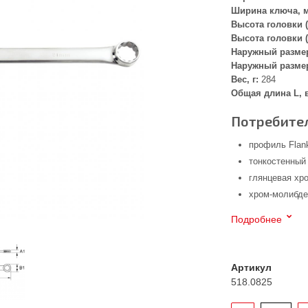
Ширина ключа, 
Высота головки (
Высота головки (
Наружный размер
Наружный размер
Вес, г:
284
Общая длина L, 
Потребител
профиль Flank
тонкостенный
глянцевая хр
хром-молибде
Подробнее
Артикул
518.0825