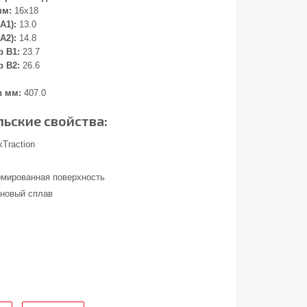
мм:
16x18
А1):
13.0
А2):
14.8
 В1:
23.7
 В2:
26.6
в мм:
407.0
ьские свойства:
Traction
омированная поверхность
новый сплав