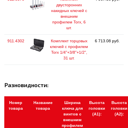
двусторонних
накидных ключей с
внешним
профилем Torx, 6
шт.
911.4302
Комплект торцовых
6 713.08 руб.
ключей с профилем
Torx 1/4"+3/8"+1/2",
31 шт.
Разновидности:
Номер
Название
Ширина
Высота
Высота
товара
товара
ключа для
головки
головки
винтов с
(А1):
(А2):
внешним
профилем