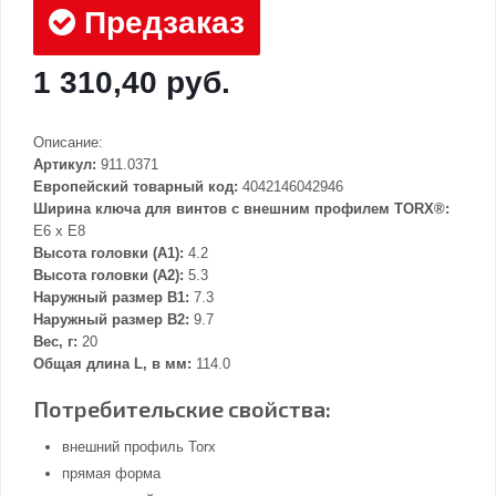
Предзаказ
1 310,40 руб.
Описание:
Артикул:
911.0371
Европейский товарный код:
4042146042946
Ширина ключа для винтов с внешним профилем TORX®:
E6 x E8
Высота головки (А1):
4.2
Высота головки (А2):
5.3
Наружный размер В1:
7.3
Наружный размер В2:
9.7
Вес, г:
20
Общая длина L, в мм:
114.0
Потребительские свойства:
внешний профиль Torx
прямая форма