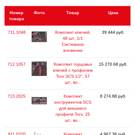
Номер
Фото
Товар
Цена
товара
711.1048
Комплект ключей,
39 444 руб.
48 шт., 1/1
Системное
вложение
712.1057
Комплект торцовых
15 270.68 руб.
ключей с профилем
Torx SCS 1/2", 57
шт., во...
713.2025
Комплект
8 274.88 руб.
инструментов SCS
для внешнего
профиля Torx, 25
шт., во...
911.0370
Комплект
4 967.36 руб.