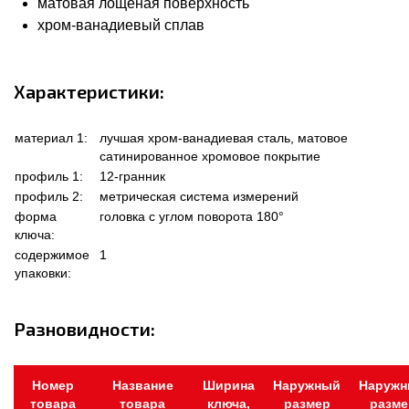
матовая лощеная поверхность
хром-ванадиевый сплав
Характеристики:
материал 1:
лучшая хром-ванадиевая сталь, матовое
сатинированное хромовое покрытие
профиль 1:
12-гранник
профиль 2:
метрическая система измерений
форма
головка с углом поворота 180°
ключа:
содержимое
1
упаковки:
Разновидности:
Номер
Название
Ширина
Наружный
Наруж
товара
товара
ключа,
размер
разме