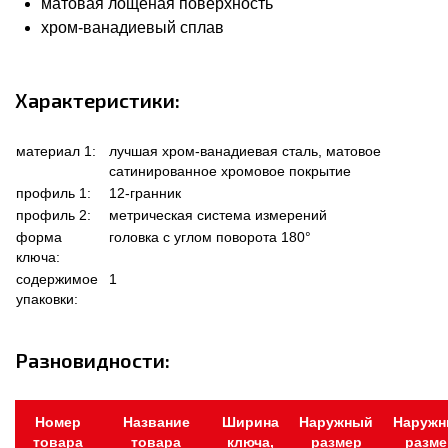
матовая лощеная поверхность
хром-ванадиевый сплав
Характеристики:
материал 1:
лучшая хром-ванадиевая сталь, матовое
сатинированное хромовое покрытие
профиль 1:
12-гранник
профиль 2:
метрическая система измерений
форма
головка с углом поворота 180°
ключа:
содержимое
1
упаковки:
Разновидности:
Номер
Название
Ширина
Наружный
Наруж
товара
товара
ключа,
размер
разме