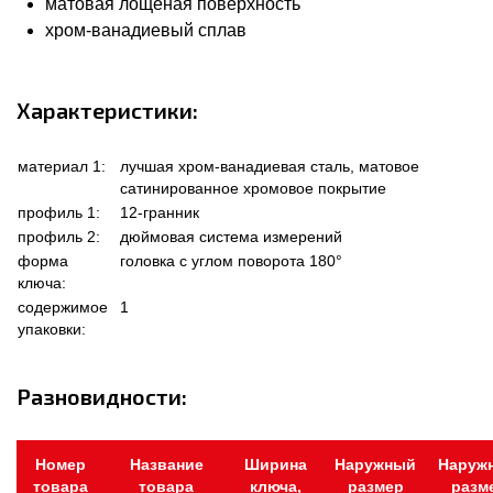
матовая лощеная поверхность
хром-ванадиевый сплав
Характеристики:
материал 1:
лучшая хром-ванадиевая сталь, матовое
сатинированное хромовое покрытие
профиль 1:
12-гранник
профиль 2:
дюймовая система измерений
форма
головка с углом поворота 180°
ключа:
содержимое
1
упаковки:
Разновидности:
Номер
Название
Ширина
Наружный
Наруж
товара
товара
ключа,
размер
разм